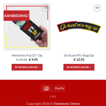
AANBIEDING!
Toevoegen
Toevoegen
aan
aan
verlanglijst
verlanglijst
Hendrien Pas D’r Op
Ge Kunt M’n Rug Op
Oorspronkelijke
Huidige
€
19,95
€
9,95
€
12,95
prijs
prijs
was:
is:
IN WINKELMAND >
IN WINKELMAND >
€ 19,95.
€ 9,95.
IDeal
PayPal
FAQ
Copyright 2026 ©
Oeteldonk Online