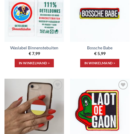
aan
aan
verlanglijst
verlanglijst
Waslabel Binnenstebuiten
Bossche Babe
€
7,99
€
5,99
IN WINKELMAND >
IN WINKELMAND >
Toevoegen
Toevoegen
aan
aan
verlanglijst
verlanglijst