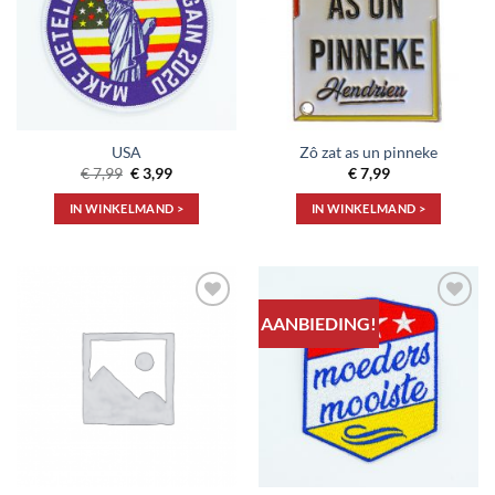
USA
Zô zat as un pinneke
Oorspronkelijke
Huidige
€
7,99
€
3,99
€
7,99
prijs
prijs
was:
is:
IN WINKELMAND >
IN WINKELMAND >
€ 7,99.
€ 3,99.
AANBIEDING!
Toevoegen
Toevoegen
aan
aan
verlanglijst
verlanglijst