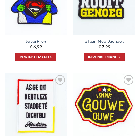
SuperFrog
#TeamNooitGenoeg
€
6,99
€
7,99
IN WINKELMAND >
IN WINKELMAND >
Toevoegen
Toevoegen
aan
aan
verlanglijst
verlanglijst