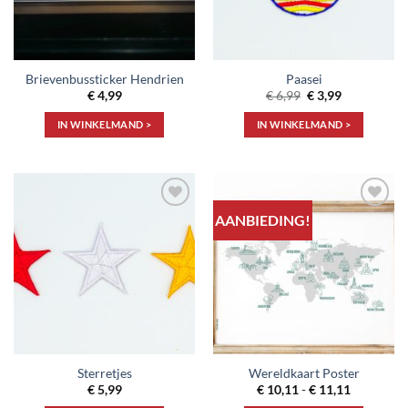
Brievenbussticker Hendrien
Paasei
Oorspronkelijke
Huidige
€
4,99
€
6,99
€
3,99
prijs
prijs
was:
is:
IN WINKELMAND >
IN WINKELMAND >
€ 6,99.
€ 3,99.
AANBIEDING!
Toevoegen
Toevoegen
aan
aan
verlanglijst
verlanglijst
Sterretjes
Wereldkaart Poster
Prijsklass
€
5,99
€
10,11
-
€
11,11
€ 10,11