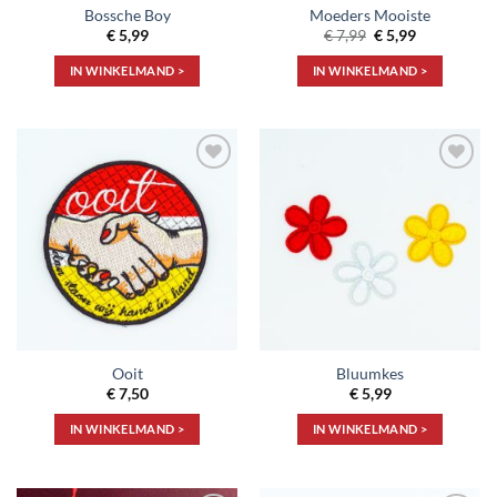
Bossche Boy
Moeders Mooiste
Oorspronkelijke
Huidige
€
5,99
€
7,99
€
5,99
prijs
prijs
was:
is:
IN WINKELMAND >
IN WINKELMAND >
€ 7,99.
€ 5,99.
Toevoegen
Toevoegen
aan
aan
verlanglijst
verlanglijst
Ooit
Bluumkes
€
7,50
€
5,99
IN WINKELMAND >
IN WINKELMAND >