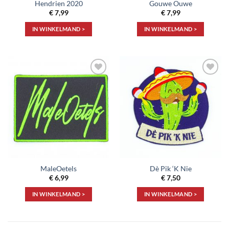
Hendrien 2020
Gouwe Ouwe
€
7,99
€
7,99
IN WINKELMAND >
IN WINKELMAND >
Toevoegen
Toevoegen
aan
aan
verlanglijst
verlanglijst
MaleOetels
Dè Pik ‘K Nie
€
6,99
€
7,50
IN WINKELMAND >
IN WINKELMAND >