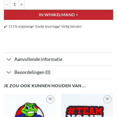
Tofste Neef aantal
IN WINKELMAND >
✔️
111% origineel
✔️
Snelle levering
✔️
Veilig betalen
Aanvullende informatie
Beoordelingen (0)
JE ZOU OOK KUNNEN HOUDEN VAN …
Toevoegen
Toevoegen
aan
aan
verlanglijst
verlanglijst