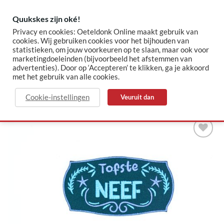
Skip
to
Quukskes zijn oké!
content
Privacy en cookies: Oeteldonk Online maakt gebruik van
cookies. Wij gebruiken cookies voor het bijhouden van
statistieken, om jouw voorkeuren op te slaan, maar ook voor
✓ Sinds 2015 jouw Oeteldonk-shop
✓ Veilig betalen via Mollie
marketingdoeleinden (bijvoorbeeld het afstemmen van
advertenties). Door op ‘Accepteren’ te klikken, ga je akkoord
met het gebruik van alle cookies.
HOME
/
EMBLEMEN
Cookie-instellingen
Veuruit dan
Toevoegen
aan
verlanglijst