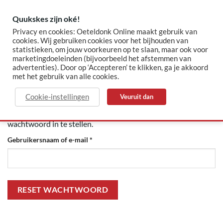
Skip
to
Quukskes zijn oké!
content
Privacy en cookies: Oeteldonk Online maakt gebruik van
cookies. Wij gebruiken cookies voor het bijhouden van
statistieken, om jouw voorkeuren op te slaan, maar ook voor
✓ Sinds 2015 jouw Oeteldonk-shop
✓ Veilig betalen via Mollie
marketingdoeleinden (bijvoorbeeld het afstemmen van
advertenties). Door op ‘Accepteren’ te klikken, ga je akkoord
met het gebruik van alle cookies.
Cookie-instellingen
Veuruit dan
Wachtwoord vergeten? Voer je gebruikersnaam of e-
mailadres in. Je ontvangt een link via e-mail om een nieuw
wachtwoord in te stellen.
Vereist
Gebruikersnaam of e-mail
*
RESET WACHTWOORD