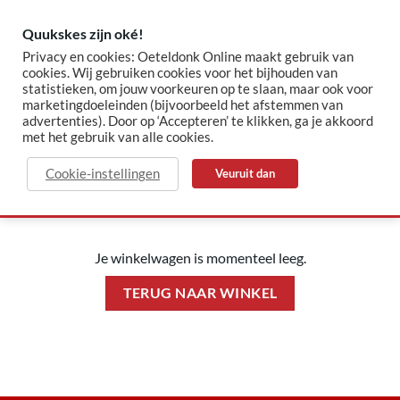
Skip
to
Quukskes zijn oké!
content
Privacy en cookies: Oeteldonk Online maakt gebruik van
cookies. Wij gebruiken cookies voor het bijhouden van
statistieken, om jouw voorkeuren op te slaan, maar ook voor
✓ Sinds 2015 jouw Oeteldonk-shop
✓ Veilig betalen via Mollie
marketingdoeleinden (bijvoorbeeld het afstemmen van
advertenties). Door op ‘Accepteren’ te klikken, ga je akkoord
met het gebruik van alle cookies.
WINKELWAGEN
Cookie-instellingen
Veuruit dan
Je winkelwagen is momenteel leeg.
TERUG NAAR WINKEL