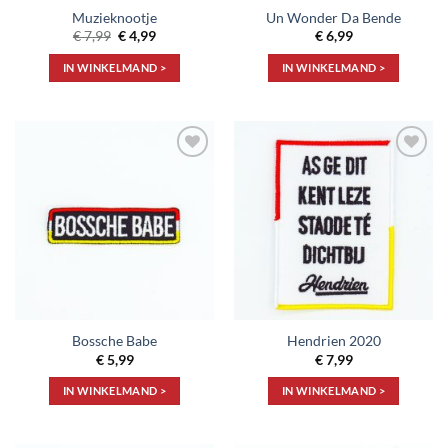
Muzieknootje
Un Wonder Da Bende
Oorspronkelijke
Huidige
€
7,99
€
4,99
€
6,99
prijs
prijs
was:
is:
IN WINKELMAND >
IN WINKELMAND >
€ 7,99.
€ 4,99.
Toevoegen
Toevoegen
aan
aan
verlanglijst
verlanglijst
Bossche Babe
Hendrien 2020
€
5,99
€
7,99
IN WINKELMAND >
IN WINKELMAND >