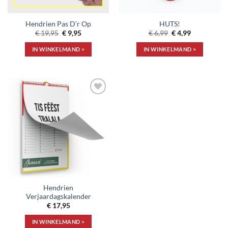
Hendrien Pas D’r Op
HUTS!
Oorspronkelijke
Huidige
Oorspronkelijke
Huidige
€
19,95
€
9,95
€
6,99
€
4,99
prijs
prijs
prijs
prijs
was:
is:
was:
is:
IN WINKELMAND >
IN WINKELMAND >
€ 19,95.
€ 9,95.
€ 6,99.
€ 4,99.
Toevoegen
aan
verlanglijst
Hendrien
Verjaardagskalender
€
17,95
IN WINKELMAND >