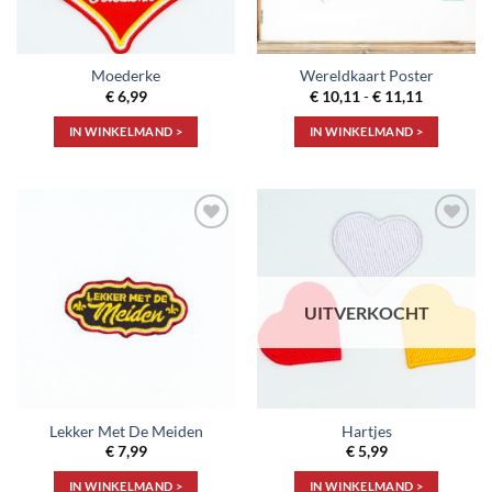
Moederke
Wereldkaart Poster
Prijsklass
€
6,99
€
10,11
-
€
11,11
€ 10,11
tot
IN WINKELMAND >
IN WINKELMAND >
€ 11,11
Dit
product
heeft
meerdere
Toevoegen
Toevoegen
variaties.
aan
aan
Deze
verlanglijst
verlanglijst
optie
UITVERKOCHT
kan
gekozen
worden
op
de
Lekker Met De Meiden
Hartjes
productpagina
€
7,99
€
5,99
IN WINKELMAND >
IN WINKELMAND >