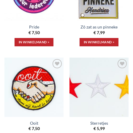
Pride
Zô zat as un pinneke
€
7,50
€
7,99
IN WINKELMAND >
IN WINKELMAND >
Toevoegen
Toevoegen
aan
aan
verlanglijst
verlanglijst
Ooit
Sterretjes
€
7,50
€
5,99