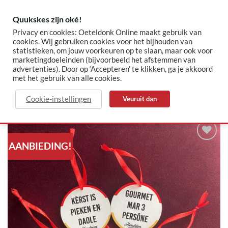
Skip
to
Quukskes zijn oké!
content
Privacy en cookies: Oeteldonk Online maakt gebruik van
cookies. Wij gebruiken cookies voor het bijhouden van
statistieken, om jouw voorkeuren op te slaan, maar ook voor
✓ Sinds 2015 jouw Oeteldonk-shop
✓ Veilig betalen via Mollie
marketingdoeleinden (bijvoorbeeld het afstemmen van
advertenties). Door op ‘Accepteren’ te klikken, ga je akkoord
met het gebruik van alle cookies.
HOME
/
BLACK FRIDAY
Cookie-instellingen
Veuruit dan
AANBIEDING!
Toevoegen
aan
verlanglijst