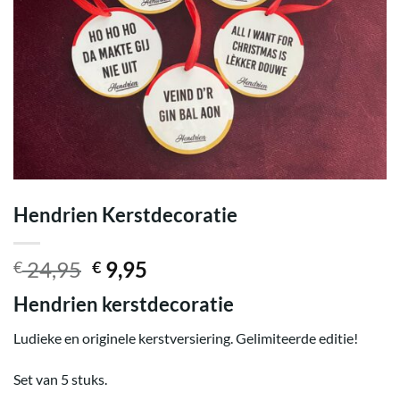
Hendrien Kerstdecoratie
Oorspronkelijke
Huidige
24,95
9,95
€
€
prijs
prijs
Hendrien kerstdecoratie
was:
is:
€ 24,95.
€ 9,95.
Ludieke en originele kerstversiering. Gelimiteerde editie!
Set van 5 stuks.