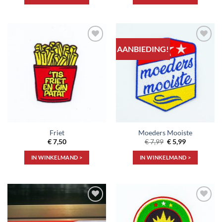
AANBIEDING!
Toevoegen
Toevoegen
aan
aan
verlanglijst
verlanglijst
Friet
Moeders Mooiste
Oorspronkelijke
Huidige
€
7,50
€
7,99
€
5,99
prijs
prijs
was:
is:
IN WINKELMAND >
IN WINKELMAND >
€ 7,99.
€ 5,99.
Toevoegen
Toevoegen
aan
aan