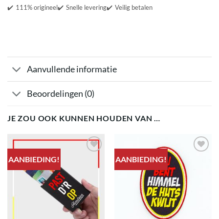
✔️
111% origineel
✔️
Snelle levering
✔️
Veilig betalen
Aanvullende informatie
Beoordelingen (0)
JE ZOU OOK KUNNEN HOUDEN VAN …
AANBIEDING!
AANBIEDING!
Toevoegen
Toevoegen
aan
aan
verlanglijst
verlanglijst