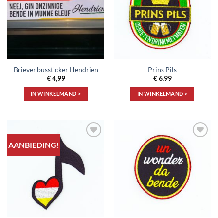
verlanglijst
verlanglijst
Brievenbussticker Hendrien
Prins Pils
€
4,99
€
6,99
IN WINKELMAND >
IN WINKELMAND >
AANBIEDING!
Toevoegen
Toevoegen
aan
aan
verlanglijst
verlanglijst