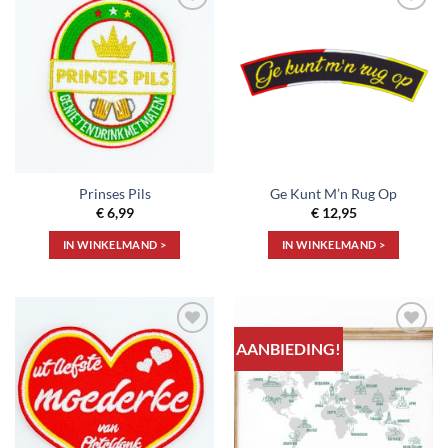
Toevoegen
Toevoegen
aan
aan
verlanglijst
verlanglijst
Prinses Pils
Ge Kunt M’n Rug Op
€
6,99
€
12,95
IN WINKELMAND >
IN WINKELMAND >
AANBIEDING!
Toevoegen
Toevoegen
aan
aan
verlanglijst
verlanglijst