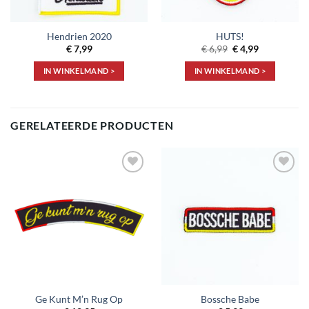
Hendrien 2020
HUTS!
Oorspronkelijke
Huidige
€
7,99
€
6,99
€
4,99
prijs
prijs
was:
is:
IN WINKELMAND >
IN WINKELMAND >
€ 6,99.
€ 4,99.
GERELATEERDE PRODUCTEN
Toevoegen
Toevoegen
aan
aan
verlanglijst
verlanglijst
Ge Kunt M’n Rug Op
Bossche Babe