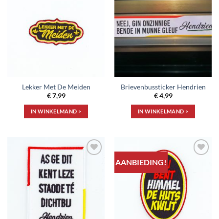
Toevoegen
Toevoegen
aan
aan
verlanglijst
verlanglijst
Lekker Met De Meiden
Brievenbussticker Hendrien
€
7,99
€
4,99
IN WINKELMAND >
IN WINKELMAND >
AANBIEDING!
Toevoegen
Toevoegen
aan
aan
verlanglijst
verlanglijst