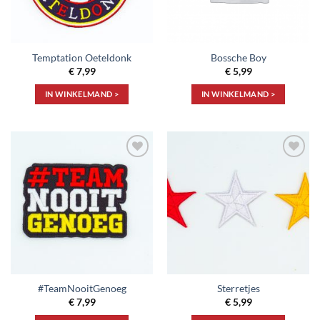
Temptation Oeteldonk
Bossche Boy
€
7,99
€
5,99
IN WINKELMAND >
IN WINKELMAND >
Toevoegen
Toevoegen
aan
aan
verlanglijst
verlanglijst
#TeamNooitGenoeg
Sterretjes
€
7,99
€
5,99