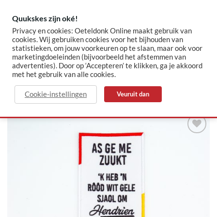
Skip
to
Quukskes zijn oké!
content
Privacy en cookies: Oeteldonk Online maakt gebruik van
cookies. Wij gebruiken cookies voor het bijhouden van
statistieken, om jouw voorkeuren op te slaan, maar ook voor
✓ Sinds 2015 jouw Oeteldonk-shop
✓ Veilig betalen via Mollie
marketingdoeleinden (bijvoorbeeld het afstemmen van
advertenties). Door op ‘Accepteren’ te klikken, ga je akkoord
met het gebruik van alle cookies.
HOME
/
OETELDONK
Cookie-instellingen
Veuruit dan
Toevoegen
aan
verlanglijst