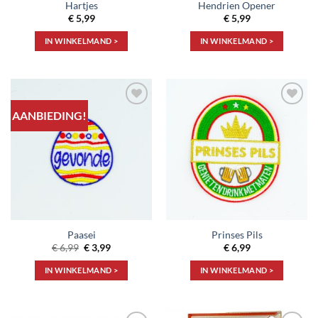
Hartjes
Hendrien Opener
€
5,99
€
5,99
IN WINKELMAND >
IN WINKELMAND >
AANBIEDING!
Toevoegen
Toevoegen
aan
aan
verlanglijst
verlanglijst
Paasei
Prinses Pils
Oorspronkelijke
Huidige
€
6,99
€
3,99
€
6,99
prijs
prijs
was:
is:
IN WINKELMAND >
IN WINKELMAND >
€ 6,99.
€ 3,99.