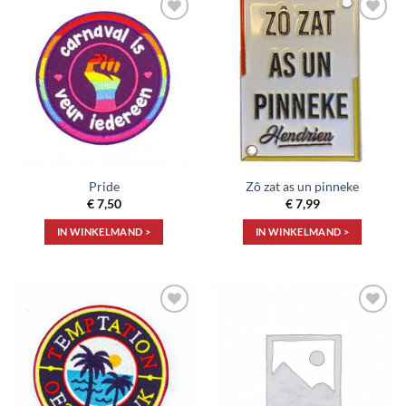
Toevoegen
Toevoegen
aan
aan
verlanglijst
verlanglijst
Pride
Zô zat as un pinneke
€
7,50
€
7,99
IN WINKELMAND >
IN WINKELMAND >
Toevoegen
Toevoegen
aan
aan
verlanglijst
verlanglijst