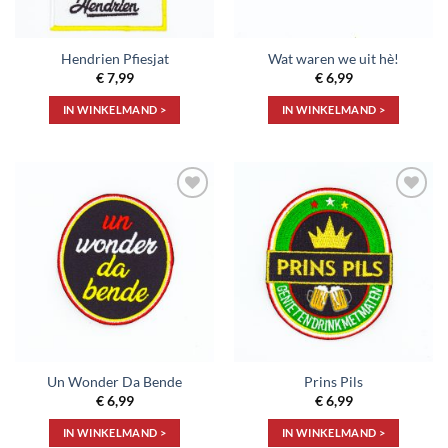
Hendrien Pfiesjat
Wat waren we uit hè!
€
7,99
€
6,99
IN WINKELMAND >
IN WINKELMAND >
Toevoegen
Toevoegen
aan
aan
verlanglijst
verlanglijst
Un Wonder Da Bende
Prins Pils
€
6,99
€
6,99
IN WINKELMAND >
IN WINKELMAND >