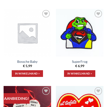
Toevoegen
Toevoegen
aan
aan
verlanglijst
verlanglijst
Bossche Baby
SuperFrog
€
5,99
€
6,99
IN WINKELMAND >
IN WINKELMAND >
AANBIEDING!
Toevoegen
Toevoegen
aan
aan
verlanglijst
verlanglijst