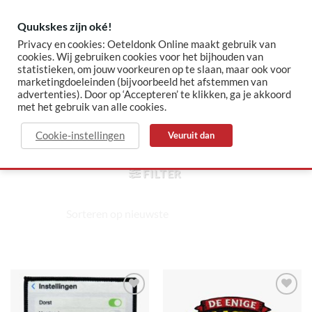
Skip
to
Quukskes zijn oké!
content
Privacy en cookies: Oeteldonk Online maakt gebruik van
cookies. Wij gebruiken cookies voor het bijhouden van
statistieken, om jouw voorkeuren op te slaan, maar ook voor
✓ Sinds 2015 jouw Oeteldonk-shop
✓ Veilig betalen via Mollie
marketingdoeleinden (bijvoorbeeld het afstemmen van
advertenties). Door op ‘Accepteren’ te klikken, ga je akkoord
met het gebruik van alle cookies.
sarcasper
Cookie-instellingen
Veuruit dan
HOME
/
PRODUCTEN GETAGGED “SARCASPER”
FILTER
Toevoegen
Toevoegen