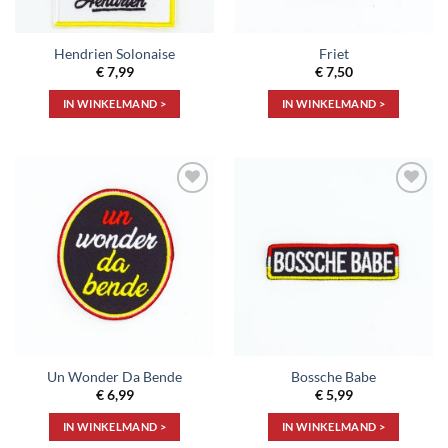
Hendrien Solonaise
Friet
€
7,99
€
7,50
IN WINKELMAND >
IN WINKELMAND >
Toevoegen
Toevoegen
aan
aan
verlanglijst
verlanglijst
Un Wonder Da Bende
Bossche Babe
€
6,99
€
5,99
IN WINKELMAND >
IN WINKELMAND >