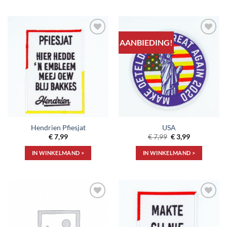
AANBIEDING!
Toevoegen
Toevoegen
aan
aan
verlanglijst
verlanglijst
Hendrien Pfiesjat
USA
Oorspronkelijke
Huidige
€
7,99
€
7,99
€
3,99
prijs
prijs
was:
is:
IN WINKELMAND >
IN WINKELMAND >
€ 7,99.
€ 3,99.
Toevoegen
Toevoegen
aan
aan
verlanglijst
verlanglijst