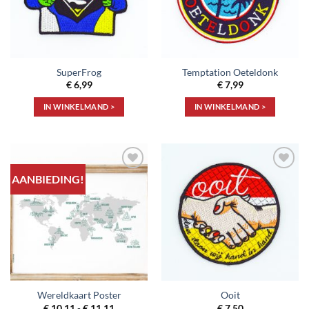
SuperFrog
Temptation Oeteldonk
€
6,99
€
7,99
IN WINKELMAND >
IN WINKELMAND >
AANBIEDING!
Toevoegen
Toevoegen
aan
aan
verlanglijst
verlanglijst
Wereldkaart Poster
Ooit
Prijsklasse:
€
10,11
-
€
11,11
€
7,50