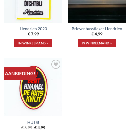
Hendrien 2020
Brievenbussticker Hendrien
€
7,99
€
4,99
IN WINKELMAND >
IN WINKELMAND >
AANBIEDING!
Toevoegen
aan
verlanglijst
HUTS!
Oorspronkelijke
Huidige
€
6,99
€
4,99