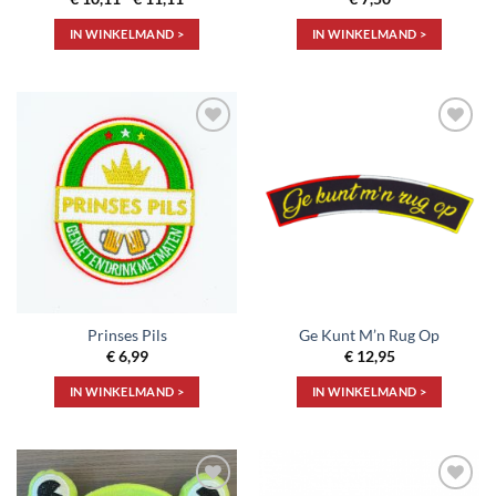
€ 10,11
tot
IN WINKELMAND >
IN WINKELMAND >
€ 11,11
Dit
product
heeft
meerdere
Toevoegen
Toevoegen
variaties.
aan
aan
Deze
verlanglijst
verlanglijst
optie
kan
gekozen
worden
op
de
Prinses Pils
Ge Kunt M’n Rug Op
productpagina
€
6,99
€
12,95
IN WINKELMAND >
IN WINKELMAND >