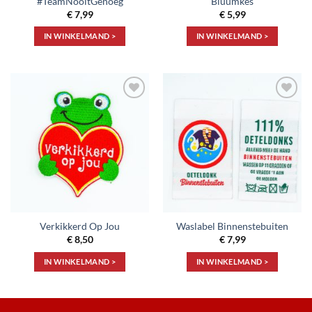
#TeamNooitGenoeg
Bluumkes
€
7,99
€
5,99
IN WINKELMAND >
IN WINKELMAND >
Toevoegen
Toevoegen
aan
aan
verlanglijst
verlanglijst
Verkikkerd Op Jou
Waslabel Binnenstebuiten
€
8,50
€
7,99
IN WINKELMAND >
IN WINKELMAND >