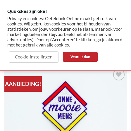
Skip
to
Quukskes zijn oké!
content
Privacy en cookies: Oeteldonk Online maakt gebruik van
cookies. Wij gebruiken cookies voor het bijhouden van
statistieken, om jouw voorkeuren op te slaan, maar ook voor
✓ Sinds 2015 jouw Oeteldonk-shop
✓ Veilig betalen via Mollie
marketingdoeleinden (bijvoorbeeld het afstemmen van
advertenties). Door op ‘Accepteren’ te klikken, ga je akkoord
met het gebruik van alle cookies.
HOME
/
BLACK FRIDAY
Cookie-instellingen
Veuruit dan
AANBIEDING!
Toevoegen
aan
verlanglijst