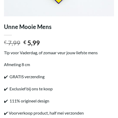
Unne Mooie Mens
Oorspronkelijke
Huidige
7,99
5,99
€
€
prijs
prijs
Tip voor Vaderdag, of zomaar veur jouw liefste mens
was:
is:
€ 7,99.
€ 5,99.
Afmeting 8 cm
✔️ GRATIS verzending
✔️ Exclusief bij ons te koop
✔️ 111% origineel design
✔️ Voorverkoop product, half mei verzonden