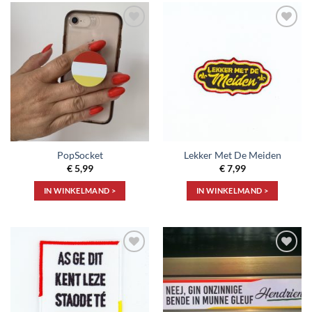
Toevoegen
Toevoegen
aan
aan
verlanglijst
verlanglijst
PopSocket
Lekker Met De Meiden
€
5,99
€
7,99
IN WINKELMAND >
IN WINKELMAND >
Toevoegen
Toevoegen
aan
aan
verlanglijst
verlanglijst