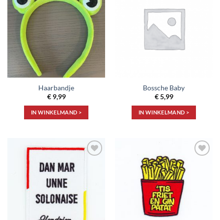
Toevoegen
Toevoegen
aan
aan
verlanglijst
verlanglijst
Haarbandje
Bossche Baby
€
9,99
€
5,99
IN WINKELMAND >
IN WINKELMAND >
Toevoegen
Toevoegen
aan
aan
verlanglijst
verlanglijst