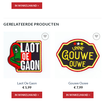
prijs
prijs
was:
is:
IN WINKELMAND >
€ 6,99.
€ 4,99.
GERELATEERDE PRODUCTEN
Toevoegen
Toevoegen
aan
aan
verlanglijst
verlanglijst
Laot Oe Gaon
Gouwe Ouwe
€
5,99
€
7,99
IN WINKELMAND >
IN WINKELMAND >