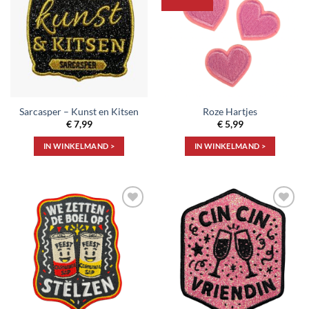
aan
aan
verlanglijst
verlanglijst
Sarcasper – Kunst en Kitsen
Roze Hartjes
€
7,99
€
5,99
IN WINKELMAND >
IN WINKELMAND >
Toevoegen
Toevoegen
aan
aan
verlanglijst
verlanglijst