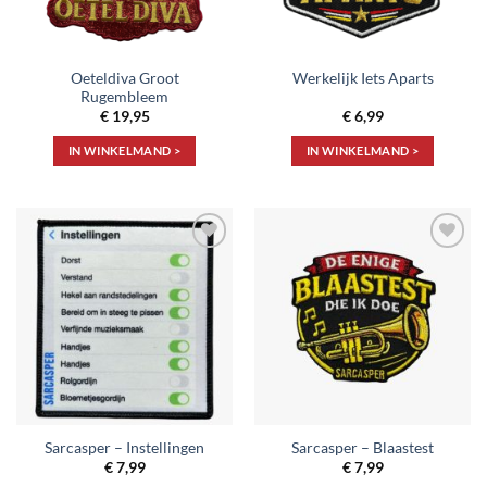
Oeteldiva Groot
Werkelijk Iets Aparts
Rugembleem
€
19,95
€
6,99
IN WINKELMAND >
IN WINKELMAND >
Toevoegen
Toevoegen
aan
aan
verlanglijst
verlanglijst
Sarcasper – Instellingen
Sarcasper – Blaastest
€
7,99
€
7,99