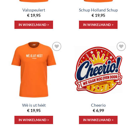
de
Valsspeulert
Schup Holland Schup
productpagina
€
19,95
€
19,95
IN WINKELMAND >
IN WINKELMAND >
Dit
Dit
product
product
heeft
heeft
meerdere
meerdere
Toevoegen
Toevoegen
variaties.
variaties.
aan
aan
Deze
Deze
verlanglijst
verlanglijst
optie
optie
kan
kan
gekozen
gekozen
worden
worden
op
op
de
de
Wè is ut héét
Cheerio
productpagina
productpagina
€
19,95
€
6,99
IN WINKELMAND >
IN WINKELMAND >
Dit