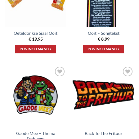
Oeteldonkse Sjaal Ooit
Ooit – Songtekst
€
19,95
€
8,99
IN WINKELMAND >
IN WINKELMAND >
Toevoegen
Toevoegen
aan
aan
verlanglijst
verlanglijst
Gaode Mee – Thema
Back To The Frituur
Embleem