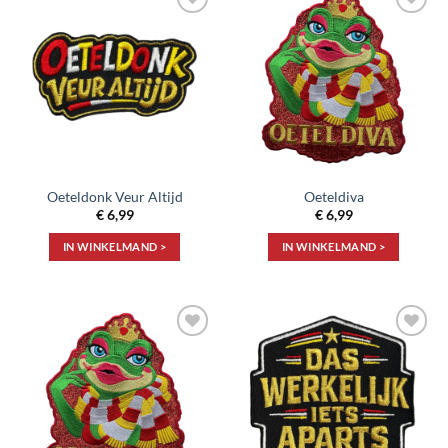
Toevoegen
Toevoegen
aan
aan
verlanglijst
verlanglijst
Oeteldonk Veur Altijd
Oeteldiva
€
6,99
€
6,99
IN WINKELMAND >
IN WINKELMAND >
Toevoegen
Toevoegen
aan
aan
verlanglijst
verlanglijst