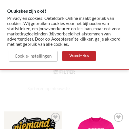
Skip
to
Quukskes zijn oké!
content
Privacy en cookies: Oeteldonk Online maakt gebruik van
cookies. Wij gebruiken cookies voor het bijhouden van
statistieken, om jouw voorkeuren op te slaan, maar ook voor
✓ Sinds 2015 jouw Oeteldonk-shop
✓ Veilig betalen via Mollie
marketingdoeleinden (bijvoorbeeld het afstemmen van
advertenties). Door op ‘Accepteren’ te klikken, ga je akkoord
met het gebruik van alle cookies.
Shop
Cookie-instellingen
Veuruit dan
HOME
/
SHOP
FILTER
Toevoegen
Toevoegen