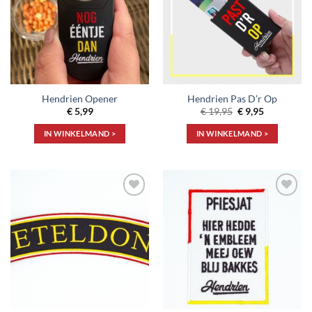
Hendrien Opener
Hendrien Pas D’r Op
Oorspronkelijke
Huidige
€
5,99
€
19,95
€
9,95
prijs
prijs
was:
is:
IN WINKELMAND >
IN WINKELMAND >
€ 19,95.
€ 9,95.
Toevoegen
Toevoegen
aan
aan
verlanglijst
verlanglijst