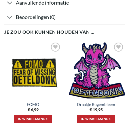
Aanvullende informatie
Beoordelingen (0)
JE ZOU OOK KUNNEN HOUDEN VAN …
Toevoegen
Toevoegen
aan
aan
verlanglijst
verlanglijst
FOMO
Draakje Rugembleem
€
6,99
€
19,95
IN WINKELMAND >
IN WINKELMAND >