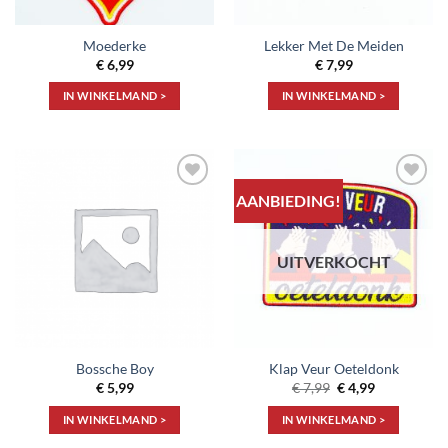
Moederke
Lekker Met De Meiden
€
6,99
€
7,99
IN WINKELMAND >
IN WINKELMAND >
AANBIEDING!
Toevoegen
Toevoegen
aan
aan
verlanglijst
verlanglijst
UITVERKOCHT
Bossche Boy
Klap Veur Oeteldonk
Oorspronkelijke
Huidige
€
5,99
€
7,99
€
4,99
prijs
prijs
was:
is:
IN WINKELMAND >
IN WINKELMAND >
€ 7,99.
€ 4,99.