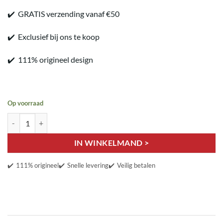
✔️ GRATIS verzending vanaf €50
✔️ Exclusief bij ons te koop
✔️ 111% origineel design
Op voorraad
Six/Seven 6/7 aantal
IN WINKELMAND >
✔️
111% origineel
✔️
Snelle levering
✔️
Veilig betalen