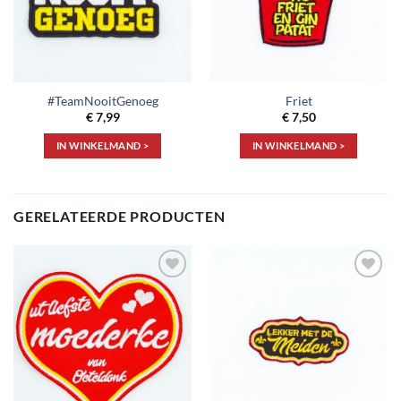
#TeamNooitGenoeg
Friet
€
7,99
€
7,50
IN WINKELMAND >
IN WINKELMAND >
GERELATEERDE PRODUCTEN
Toevoegen
Toevoegen
aan
aan
verlanglijst
verlanglijst