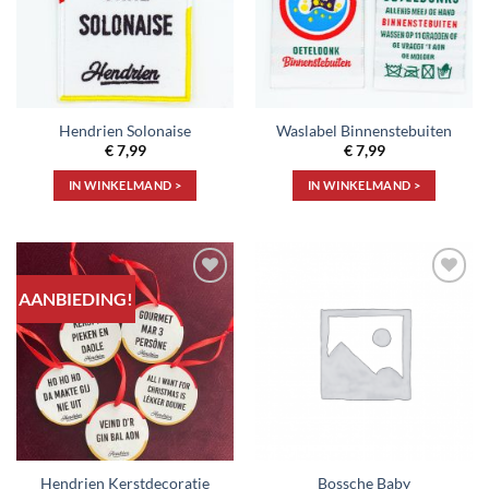
Hendrien Solonaise
Waslabel Binnenstebuiten
€
7,99
€
7,99
IN WINKELMAND >
IN WINKELMAND >
AANBIEDING!
Toevoegen
Toevoegen
aan
aan
verlanglijst
verlanglijst
Hendrien Kerstdecoratie
Bossche Baby