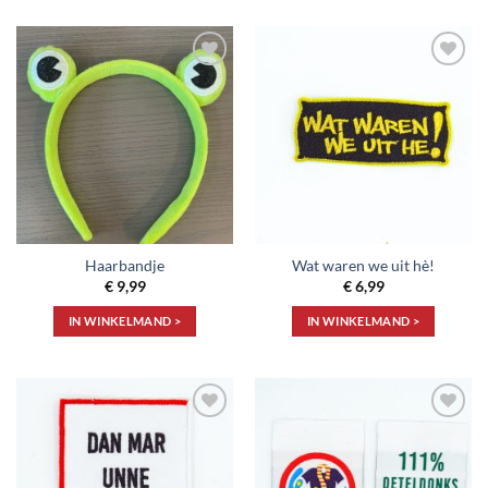
Toevoegen
Toevoegen
aan
aan
verlanglijst
verlanglijst
Haarbandje
Wat waren we uit hè!
€
9,99
€
6,99
IN WINKELMAND >
IN WINKELMAND >
Toevoegen
Toevoegen
aan
aan
verlanglijst
verlanglijst