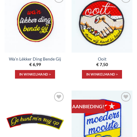
Toevoegen
Toevoegen
aan
aan
verlanglijst
verlanglijst
Wa’n Lèkker Ding Bende Gij
Ooit
€
6,99
€
7,50
IN WINKELMAND >
IN WINKELMAND >
AANBIEDING!
Toevoegen
Toevoegen
aan
aan
verlanglijst
verlanglijst