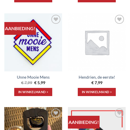
AANBIEDING!
Toevoegen
Toevoegen
aan
aan
verlanglijst
verlanglijst
Unne Mooie Mens
Hendrien, de eerste!
Oorspronkelijke
Huidige
€
7,99
€
5,99
€
7,99
prijs
prijs
was:
is:
IN WINKELMAND >
IN WINKELMAND >
€ 7,99.
€ 5,99.
AANBIEDING!
Toevoegen
Toevoegen
aan
aan
verlanglijst
verlanglijst