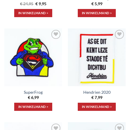
Oorspronkelijke
Huidige
€
24,95
€
9,95
€
5,99
prijs
prijs
was:
is:
IN WINKELMAND >
IN WINKELMAND >
€ 24,95.
€ 9,95.
Toevoegen
Toevoegen
aan
aan
verlanglijst
verlanglijst
SuperFrog
Hendrien 2020
€
6,99
€
7,99
IN WINKELMAND >
IN WINKELMAND >