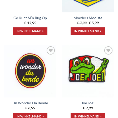
Ge Kunt M’n Rug Op
Moeders Mooiste
Oorspronkelijke
Huidige
€
12,95
€
7,99
€
5,99
prijs
prijs
was:
is:
IN WINKELMAND >
IN WINKELMAND >
€ 7,99.
€ 5,99.
Toevoegen
Toevoegen
aan
aan
verlanglijst
verlanglijst
Un Wonder Da Bende
Joe Joe!
€
6,99
€
7,99
IN WINKELMAND >
IN WINKELMAND >