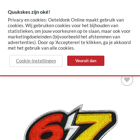
Skip
to
Quukskes zijn oké!
content
Privacy en cookies: Oeteldonk Online maakt gebruik van
cookies. Wij gebruiken cookies voor het bijhouden van
statistieken, om jouw voorkeuren op te slaan, maar ook voor
✓ Sinds 2015 jouw Oeteldonk-shop
✓ Veilig betalen via Mollie
marketingdoeleinden (bijvoorbeeld het afstemmen van
advertenties). Door op ‘Accepteren’ te klikken, ga je akkoord
met het gebruik van alle cookies.
HOME
/
EMBLEMEN
Cookie-instellingen
Veuruit dan
Toevoegen
aan
verlanglijst