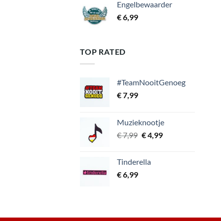
Engelbewaarder
€
6,99
TOP RATED
#TeamNooitGenoeg
€
7,99
Muzieknootje
Oorspronkelijke
Huidige
€
7,99
€
4,99
prijs
prijs
was:
is:
Tinderella
€ 7,99.
€ 4,99.
€
6,99