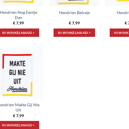
Hendrien Nog Eentje
Hendrien Betreje
Hendri
Dan
€
7,99
€
7,99
€
IN WINKELMAND >
IN WINKELMAND >
IN WIN
Toevoegen
aan
verlanglijst
endrien Makte Gij Nie
Uit
€
7,99
IN WINKELMAND >