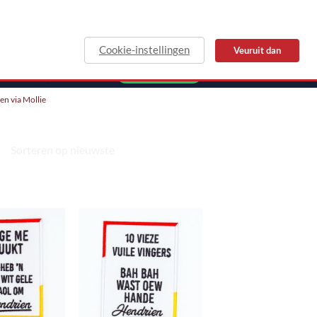
Cookie-instellingen
Veuruit dan
MAIL
WHATSAPP
len via Mollie
Toevoegen
Toevoegen
aan
aan
verlanglijst
verlanglijst