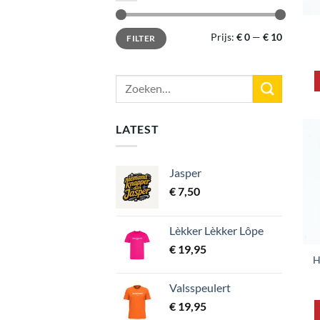
Min.
Max.
Prijs:
€ 0
—
€ 10
FILTER
prijs
prijs
Zoeken
naar:
LATEST
Jasper
€
7,50
Lèkker Lèkker Lôpe
€
19,95
H
Valsspeulert
€
19,95