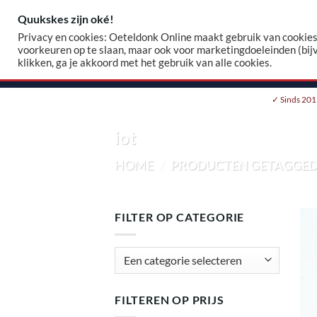
Skip
Quukskes zijn oké!
Zoeke
to
Privacy en cookies: Oeteldonk Online maakt gebruik van cookies.
naar:
content
voorkeuren op te slaan, maar ook voor marketingdoeleinden (bij
klikken, ga je akkoord met het gebruik van alle cookies.
HOME
WEBSHOP
EIGEN EMBLEEM
✓ Sinds 201
iot
HOME
/
PRODUCTEN GETAGGED 
FILTER OP CATEGORIE
FILTEREN OP PRIJS