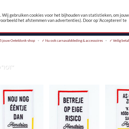
n
 Wij gebruiken cookies voor het bijhouden van statistieken, om jouw
voorbeeld het afstemmen van advertenties). Door op ‘Accepteren’ te
CONTACT
5 jouw Oeteldonk-shop
✓ Nu ook carnavalskleding & accessoires
✓ Veilig beta
“IOT”
Toevoegen
Toevoegen
aan
aan
verlanglijst
verlanglijst