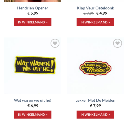
Hendrien Opener
Klap Veur Oeteldonk
Oorspronkelijke
Huidige
€
5,99
€
7,99
€
4,99
prijs
prijs
was:
is:
IN WINKELMAND >
IN WINKELMAND >
€ 7,99.
€ 4,99.
Toevoegen
Toevoegen
aan
aan
verlanglijst
verlanglijst
Wat waren we uit hè!
Lekker Met De Meiden
€
6,99
€
7,99
IN WINKELMAND >
IN WINKELMAND >