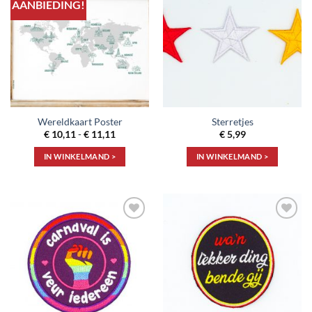
AANBIEDING!
Toevoegen
Toevoegen
aan
aan
verlanglijst
verlanglijst
Wereldkaart Poster
Sterretjes
Prijsklasse:
€
10,11
-
€
11,11
€
5,99
€ 10,11
tot
IN WINKELMAND >
IN WINKELMAND >
€ 11,11
Dit
product
heeft
meerdere
Toevoegen
Toevoegen
variaties.
aan
aan
Deze
verlanglijst
verlanglijst
optie
kan
gekozen
worden