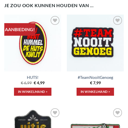
JE ZOU OOK KUNNEN HOUDEN VAN …
AANBIEDING!
Toevoegen
Toevoegen
aan
aan
verlanglijst
verlanglijst
HUTS!
#TeamNooitGenoeg
Oorspronkelijke
Huidige
€
6,99
€
4,99
€
7,99
prijs
prijs
was:
is:
IN WINKELMAND >
IN WINKELMAND >
€ 6,99.
€ 4,99.
Toevoegen
Toevoegen
aan
aan