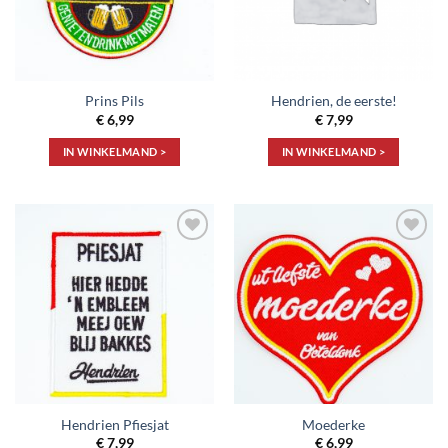
Prins Pils
Hendrien, de eerste!
€
6,99
€
7,99
IN WINKELMAND >
IN WINKELMAND >
Toevoegen
Toevoegen
aan
aan
verlanglijst
verlanglijst
Hendrien Pfiesjat
Moederke
€
7,99
€
6,99