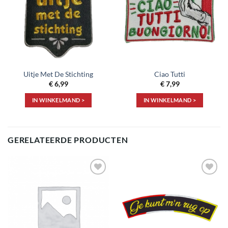
verlanglijst
verlanglijst
Uitje Met De Stichting
Ciao Tutti
€
6,99
€
7,99
IN WINKELMAND >
IN WINKELMAND >
GERELATEERDE PRODUCTEN
Toevoegen
Toevoegen
aan
aan
verlanglijst
verlanglijst