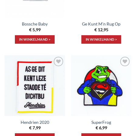
Bossche Baby
Ge Kunt M’n Rug Op
€
5,99
€
12,95
IN WINKELMAND >
IN WINKELMAND >
Toevoegen
Toevoegen
aan
aan
verlanglijst
verlanglijst
Hendrien 2020
SuperFrog
€
7,99
€
6,99