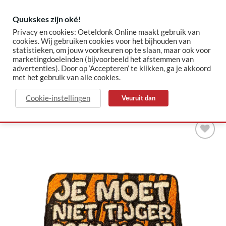
Skip
to
Quukskes zijn oké!
content
Privacy en cookies: Oeteldonk Online maakt gebruik van
cookies. Wij gebruiken cookies voor het bijhouden van
statistieken, om jouw voorkeuren op te slaan, maar ook voor
✓ Sinds 2015 jouw Oeteldonk-shop
✓ Veilig betalen via Mollie
marketingdoeleinden (bijvoorbeeld het afstemmen van
advertenties). Door op ‘Accepteren’ te klikken, ga je akkoord
met het gebruik van alle cookies.
HOME
/
OETELDONK
Cookie-instellingen
Veuruit dan
Toevoegen
aan
verlanglijst