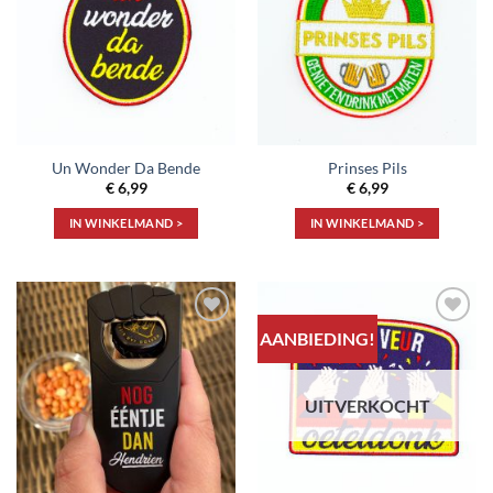
verlanglijst
verlanglijst
Un Wonder Da Bende
Prinses Pils
€
6,99
€
6,99
IN WINKELMAND >
IN WINKELMAND >
AANBIEDING!
Toevoegen
Toevoegen
aan
aan
verlanglijst
verlanglijst
UITVERKOCHT