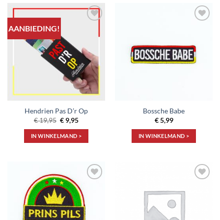
AANBIEDING!
Toevoegen
Toevoegen
aan
aan
verlanglijst
verlanglijst
Hendrien Pas D’r Op
Bossche Babe
Oorspronkelijke
Huidige
€
19,95
€
9,95
€
5,99
prijs
prijs
was:
is:
IN WINKELMAND >
IN WINKELMAND >
€ 19,95.
€ 9,95.
Toevoegen
Toevoegen
aan
aan
verlanglijst
verlanglijst