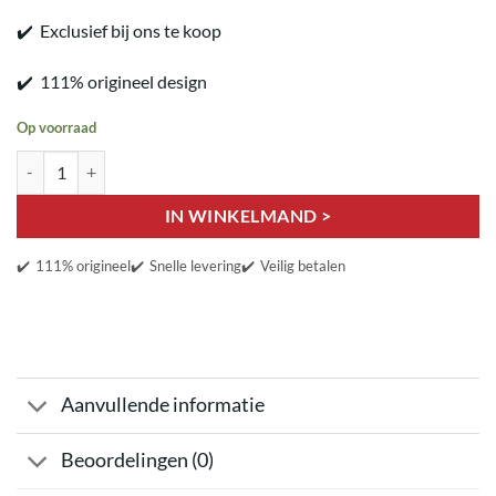
✔️ Exclusief bij ons te koop
✔️ 111% origineel design
Op voorraad
Tijger aantal
IN WINKELMAND >
✔️
111% origineel
✔️
Snelle levering
✔️
Veilig betalen
Aanvullende informatie
Beoordelingen (0)