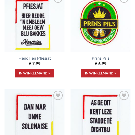
Toevoegen
Toevoegen
aan
aan
verlanglijst
verlanglijst
Hendrien Pfiesjat
Prins Pils
€
7,99
€
6,99
IN WINKELMAND >
IN WINKELMAND >
Toevoegen
Toevoegen
aan
aan
verlanglijst
verlanglijst