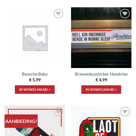
Toevoegen
Toevoegen
aan
aan
verlanglijst
verlanglijst
Bossche Baby
Brievenbussticker Hendrien
€
5,99
€
4,99
IN WINKELMAND >
IN WINKELMAND >
AANBIEDING!
Toevoegen
Toevoegen
aan
aan
verlanglijst
verlanglijst