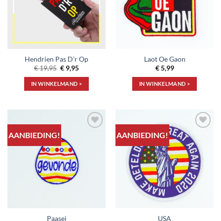
Hendrien Pas D’r Op
Laot Oe Gaon
Oorspronkelijke
Huidige
€
19,95
€
9,95
€
5,99
prijs
prijs
was:
is:
IN WINKELMAND >
IN WINKELMAND >
€ 19,95.
€ 9,95.
AANBIEDING!
AANBIEDING!
Toevoegen
Toevoegen
aan
aan
verlanglijst
verlanglijst
Paasei
USA