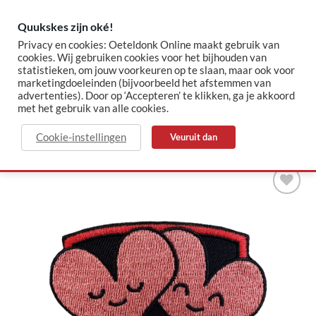
Skip
to
Quukskes zijn oké!
content
Privacy en cookies: Oeteldonk Online maakt gebruik van
cookies. Wij gebruiken cookies voor het bijhouden van
statistieken, om jouw voorkeuren op te slaan, maar ook voor
✓ Sinds 2015 jouw Oeteldonk-shop
✓ Veilig betalen via Mollie
marketingdoeleinden (bijvoorbeeld het afstemmen van
advertenties). Door op ‘Accepteren’ te klikken, ga je akkoord
met het gebruik van alle cookies.
HOME
/
VALENTIJN
Cookie-instellingen
Veuruit dan
Toevoegen
aan
verlanglijst