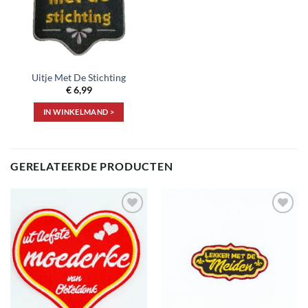
Uitje Met De Stichting
€
6,99
IN WINKELMAND >
GERELATEERDE PRODUCTEN
Toevoegen
Toevoegen
aan
aan
verlanglijst
verlanglijst