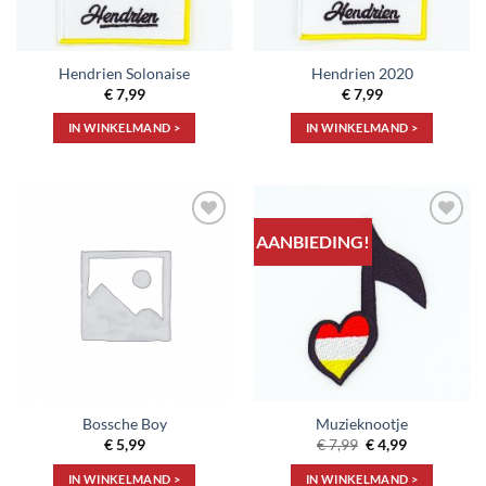
Hendrien Solonaise
Hendrien 2020
€
7,99
€
7,99
IN WINKELMAND >
IN WINKELMAND >
AANBIEDING!
Toevoegen
Toevoegen
aan
aan
verlanglijst
verlanglijst
Bossche Boy
Muzieknootje
Oorspronkelijke
Huidige
€
5,99
€
7,99
€
4,99
prijs
prijs
was:
is:
IN WINKELMAND >
IN WINKELMAND >
€ 7,99.
€ 4,99.