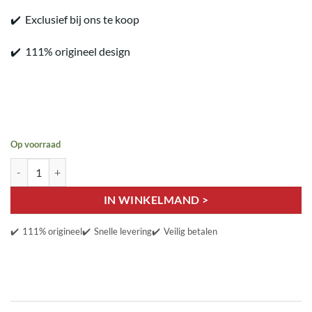
✔️ Exclusief bij ons te koop
✔️ 111% origineel design
Op voorraad
Oeteldonk Met Jou aantal
IN WINKELMAND >
✔️
111% origineel
✔️
Snelle levering
✔️
Veilig betalen