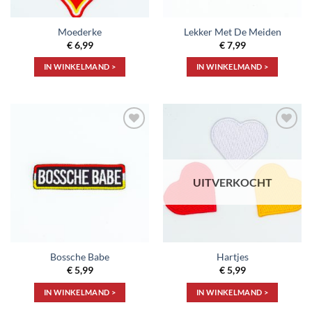
Moederke
Lekker Met De Meiden
€
6,99
€
7,99
IN WINKELMAND >
IN WINKELMAND >
Toevoegen
Toevoegen
aan
aan
verlanglijst
verlanglijst
UITVERKOCHT
Bossche Babe
Hartjes
€
5,99
€
5,99
IN WINKELMAND >
IN WINKELMAND >