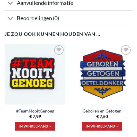
Aanvullende informatie
Beoordelingen (0)
JE ZOU OOK KUNNEN HOUDEN VAN …
Toevoegen
Toevoegen
aan
aan
verlanglijst
verlanglijst
#TeamNooitGenoeg
Geboren en Getogen
€
7,99
€
7,50
IN WINKELMAND >
IN WINKELMAND >