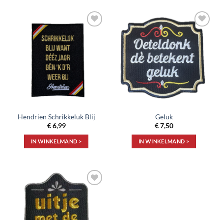
Toevoegen
Toevoegen
aan
aan
verlanglijst
verlanglijst
Hendrien Schrikkeluk Blij
Geluk
€
6,99
€
7,50
IN WINKELMAND >
IN WINKELMAND >
Toevoegen
aan
verlanglijst