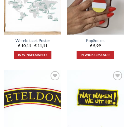
Wereldkaart Poster
PopSocket
Prijsklasse:
€
10,11
-
€
11,11
€
5,99
€ 10,11
tot
IN WINKELMAND >
IN WINKELMAND >
€ 11,11
Dit
product
heeft
meerdere
Toevoegen
Toevoegen
variaties.
aan
aan
Deze
verlanglijst
verlanglijst
optie
kan
gekozen
worden
op
de