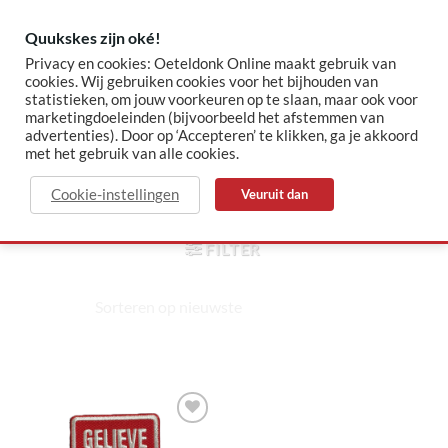
Skip
to
Quukskes zijn oké!
content
Privacy en cookies: Oeteldonk Online maakt gebruik van
cookies. Wij gebruiken cookies voor het bijhouden van
statistieken, om jouw voorkeuren op te slaan, maar ook voor
✓ Sinds 2015 jouw Oeteldonk-shop
✓ Veilig betalen via Mollie
marketingdoeleinden (bijvoorbeeld het afstemmen van
advertenties). Door op ‘Accepteren’ te klikken, ga je akkoord
met het gebruik van alle cookies.
stopbord
Cookie-instellingen
Veuruit dan
HOME
/
PRODUCTEN GETAGGED “STOPBORD”
FILTER
Toevoegen