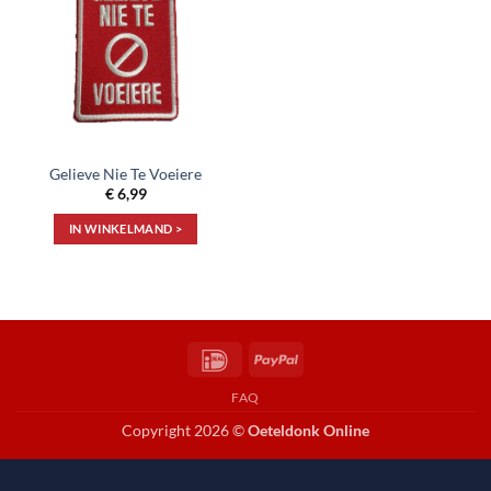
aan
verlanglijst
Gelieve Nie Te Voeiere
€
6,99
IN WINKELMAND >
IDeal
PayPal
FAQ
Copyright 2026 ©
Oeteldonk Online