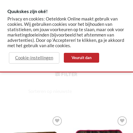
Skip
to
Quukskes zijn oké!
content
Privacy en cookies: Oeteldonk Online maakt gebruik van
cookies. Wij gebruiken cookies voor het bijhouden van
statistieken, om jouw voorkeuren op te slaan, maar ook voor
✓ Sinds 2015 jouw Oeteldonk-shop
✓ Veilig betalen via Mollie
marketingdoeleinden (bijvoorbeeld het afstemmen van
advertenties). Door op ‘Accepteren’ te klikken, ga je akkoord
met het gebruik van alle cookies.
print
Cookie-instellingen
Veuruit dan
HOME
/
PRODUCTEN GETAGGED “PRINT”
FILTER
Toevoegen
Toevoegen