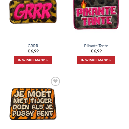
aan
aan
verlanglijst
verlanglijst
GRRR
Pikante Tante
€
6,99
€
6,99
IN WINKELMAND >
IN WINKELMAND >
Toevoegen
aan
verlanglijst