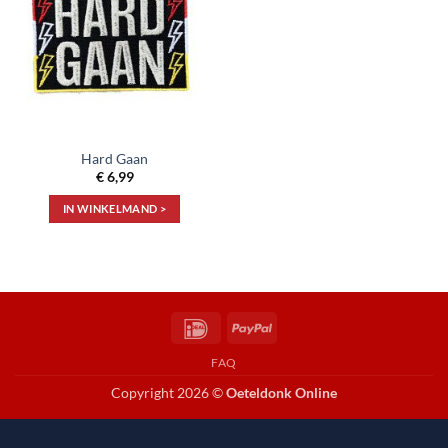
aan
verlanglijst
Hard Gaan
€
6,99
IN WINKELMAND >
IDeal
PayPal
FAQ
Copyright 2026 ©
Oeteldonk Online