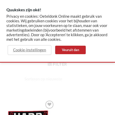
Skip
to
Quukskes zijn oké!
content
Privacy en cookies: Oeteldonk Online maakt gebruik van
cookies. Wij gebruiken cookies voor het bijhouden van
statistieken, om jouw voorkeuren op te slaan, maar ook voor
✓ Sinds 2015 jouw Oeteldonk-shop
✓ Veilig betalen via Mollie
marketingdoeleinden (bijvoorbeeld het afstemmen van
advertenties). Door op ‘Accepteren’ te klikken, ga je akkoord
met het gebruik van alle cookies.
gaan
Cookie-instellingen
Veuruit dan
HOME
/
PRODUCTEN GETAGGED “GAAN”
FILTER
Toevoegen