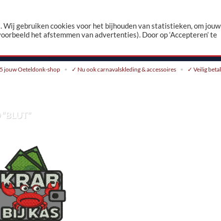
n
 Wij gebruiken cookies voor het bijhouden van statistieken, om jouw
voorbeeld het afstemmen van advertenties). Door op ‘Accepteren’ te
CONTACT
5 jouw Oeteldonk-shop
✓ Nu ook carnavalskleding & accessoires
✓ Veilig beta
“BLUT”
Toevoegen
aan
verlanglijst