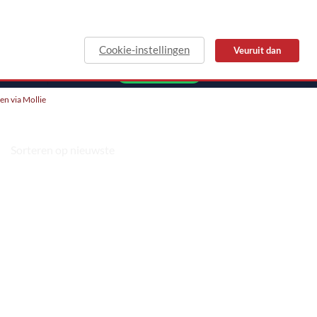
Cookie-instellingen
Veuruit dan
MAIL
WHATSAPP
len via Mollie