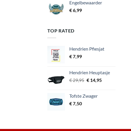
Engelbewaarder
€
6,99
TOP RATED
Hendrien Pfiesjat
€
7,99
Hendrien Heuptasje
Oorspronkelijke
Huidige
€
29,95
€
14,95
prijs
prijs
was:
is:
Tofste Zwager
€ 29,95.
€ 14,95.
€
7,50