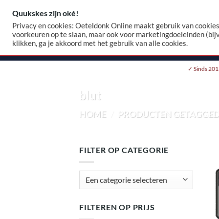
Skip
Quukskes zijn oké!
Zoeke
to
Privacy en cookies: Oeteldonk Online maakt gebruik van cookies.
naar:
content
voorkeuren op te slaan, maar ook voor marketingdoeleinden (bij
klikken, ga je akkoord met het gebruik van alle cookies.
HOME
WEBSHOP
EIGEN EMBLEEM
✓ Sinds 201
blut
HOME
/
PRODUCTEN GETAGGED 
FILTER OP CATEGORIE
FILTEREN OP PRIJS