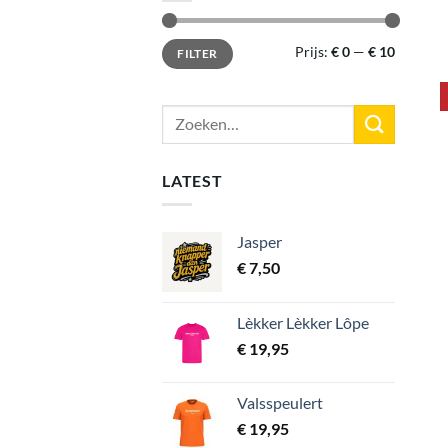
Min.
Max.
Prijs:
€ 0
—
€ 10
FILTER
prijs
prijs
Zoeken
naar:
LATEST
Jasper
€
7,50
Lèkker Lèkker Lôpe
€
19,95
Valsspeulert
€
19,95