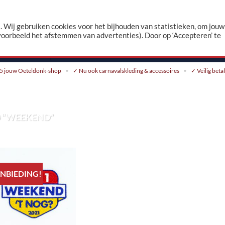
n
 Wij gebruiken cookies voor het bijhouden van statistieken, om jouw
voorbeeld het afstemmen van advertenties). Door op ‘Accepteren’ te
CONTACT
5 jouw Oeteldonk-shop
✓ Nu ook carnavalskleding & accessoires
✓ Veilig beta
 “WEEKEND”
NBIEDING!
Toevoegen
aan
verlanglijst