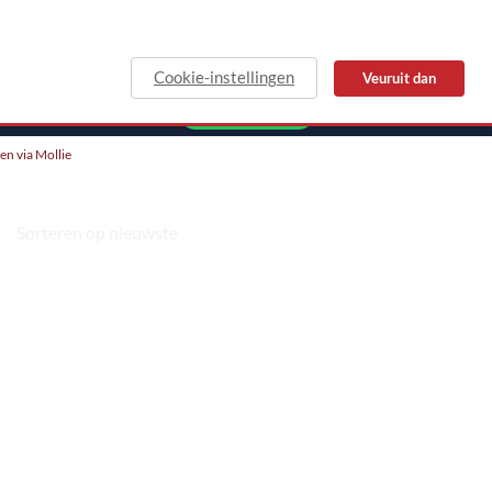
Cookie-instellingen
Veuruit dan
MAIL
WHATSAPP
len via Mollie