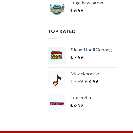
Engelbewaarder
€
6,99
TOP RATED
#TeamNooitGenoeg
€
7,99
Muzieknootje
Oorspronkelijke
Huidige
€
7,99
€
4,99
prijs
prijs
was:
is:
Tinderella
€ 7,99.
€ 4,99.
€
6,99