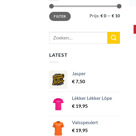
Min.
Max.
Prijs:
€ 0
—
€ 10
FILTER
prijs
prijs
Zoeken
naar:
LATEST
Jasper
€
7,50
Lèkker Lèkker Lôpe
€
19,95
Valsspeulert
€
19,95