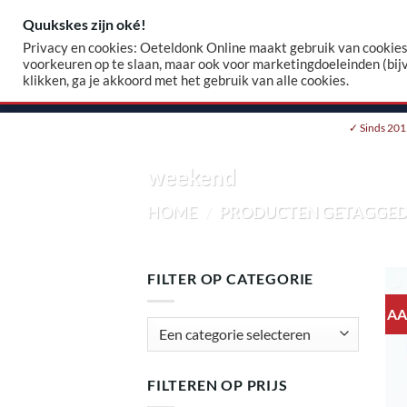
Skip
Quukskes zijn oké!
Zoeke
to
Privacy en cookies: Oeteldonk Online maakt gebruik van cookies.
naar:
content
voorkeuren op te slaan, maar ook voor marketingdoeleinden (bij
klikken, ga je akkoord met het gebruik van alle cookies.
HOME
WEBSHOP
EIGEN EMBLEEM
✓ Sinds 201
weekend
HOME
/
PRODUCTEN GETAGGED
FILTER OP CATEGORIE
AA
FILTEREN OP PRIJS