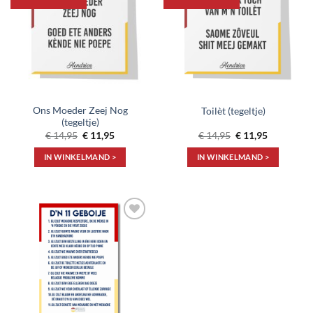
aan
aan
verlanglijst
verlanglijst
Ons Moeder Zeej Nog
Toilèt (tegeltje)
(tegeltje)
Oorspronkelijke
Huidige
Oorspronkelijke
Huidige
€
14,95
€
11,95
€
14,95
€
11,95
prijs
prijs
prijs
prijs
was:
is:
was:
is:
IN WINKELMAND >
IN WINKELMAND >
€ 14,95.
€ 11,95.
€ 14,95.
€ 11,95.
Toevoegen
aan
verlanglijst