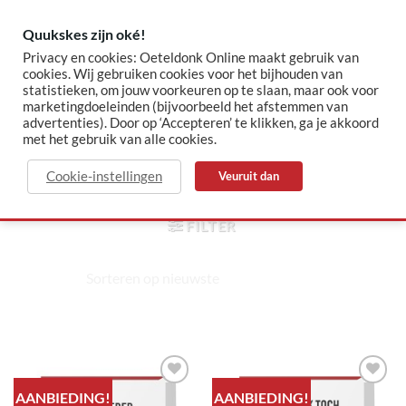
Skip
to
Quukskes zijn oké!
content
Privacy en cookies: Oeteldonk Online maakt gebruik van
cookies. Wij gebruiken cookies voor het bijhouden van
statistieken, om jouw voorkeuren op te slaan, maar ook voor
✓ Sinds 2015 jouw Oeteldonk-shop
✓ Veilig betalen via Mollie
marketingdoeleinden (bijvoorbeeld het afstemmen van
advertenties). Door op ‘Accepteren’ te klikken, ga je akkoord
met het gebruik van alle cookies.
wc
Cookie-instellingen
Veuruit dan
HOME
/
PRODUCTEN GETAGGED “WC”
FILTER
AANBIEDING!
AANBIEDING!
Toevoegen
Toevoegen