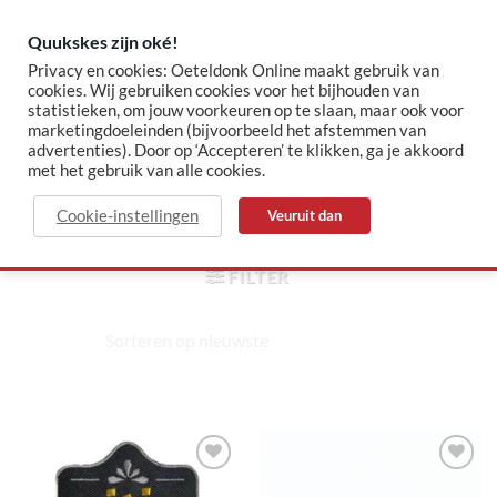
Skip
to
Quukskes zijn oké!
content
Privacy en cookies: Oeteldonk Online maakt gebruik van
cookies. Wij gebruiken cookies voor het bijhouden van
statistieken, om jouw voorkeuren op te slaan, maar ook voor
✓ Sinds 2015 jouw Oeteldonk-shop
✓ Veilig betalen via Mollie
marketingdoeleinden (bijvoorbeeld het afstemmen van
advertenties). Door op ‘Accepteren’ te klikken, ga je akkoord
met het gebruik van alle cookies.
vrienden
Cookie-instellingen
Veuruit dan
HOME
/
PRODUCTEN GETAGGED “VRIENDEN”
FILTER
Toevoegen
Toevoegen