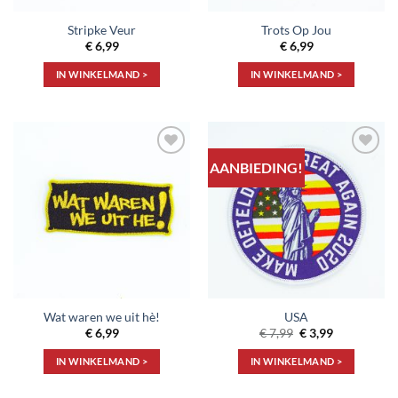
Stripke Veur
Trots Op Jou
€
6,99
€
6,99
IN WINKELMAND >
IN WINKELMAND >
AANBIEDING!
Toevoegen
Toevoegen
aan
aan
verlanglijst
verlanglijst
Wat waren we uit hè!
USA
Oorspronkelijke
Huidige
€
6,99
€
7,99
€
3,99
prijs
prijs
was:
is:
IN WINKELMAND >
IN WINKELMAND >
€ 7,99.
€ 3,99.