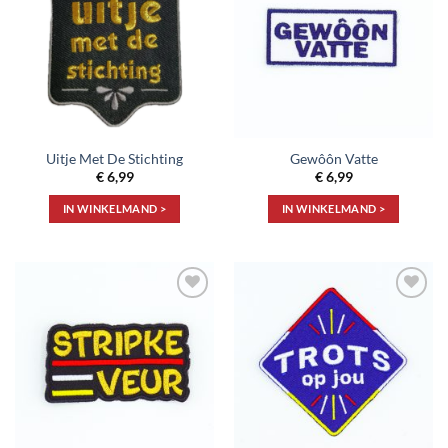
aan
aan
verlanglijst
verlanglijst
Uitje Met De Stichting
Gewôôn Vatte
€
6,99
€
6,99
IN WINKELMAND >
IN WINKELMAND >
Toevoegen
Toevoegen
aan
aan
verlanglijst
verlanglijst