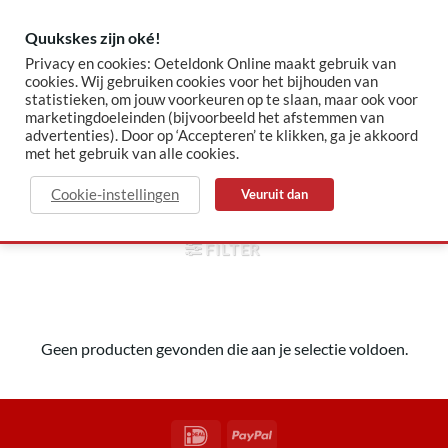
Skip
to
Quukskes zijn oké!
content
Privacy en cookies: Oeteldonk Online maakt gebruik van
cookies. Wij gebruiken cookies voor het bijhouden van
statistieken, om jouw voorkeuren op te slaan, maar ook voor
✓ Sinds 2015 jouw Oeteldonk-shop
✓ Veilig betalen via Mollie
marketingdoeleinden (bijvoorbeeld het afstemmen van
advertenties). Door op ‘Accepteren’ te klikken, ga je akkoord
met het gebruik van alle cookies.
voorkruipen
Cookie-instellingen
Veuruit dan
HOME
/
PRODUCTEN GETAGGED “VOORKRUIPEN”
FILTER
Geen producten gevonden die aan je selectie voldoen.
IDeal
PayPal