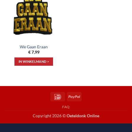
aan
verlanglijst
We Gaan Eraan
€
7,99
IN WINKELMAND >
IDeal
PayPal
FAQ
Copyright 2026 ©
Oeteldonk Online