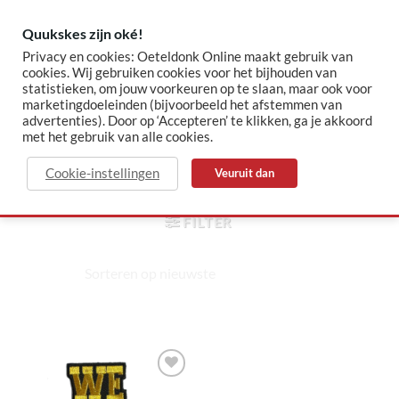
Skip
to
Quukskes zijn oké!
content
Privacy en cookies: Oeteldonk Online maakt gebruik van
cookies. Wij gebruiken cookies voor het bijhouden van
statistieken, om jouw voorkeuren op te slaan, maar ook voor
✓ Sinds 2015 jouw Oeteldonk-shop
✓ Veilig betalen via Mollie
marketingdoeleinden (bijvoorbeeld het afstemmen van
advertenties). Door op ‘Accepteren’ te klikken, ga je akkoord
met het gebruik van alle cookies.
voetbal
Cookie-instellingen
Veuruit dan
HOME
/
PRODUCTEN GETAGGED “VOETBAL”
FILTER
Toevoegen