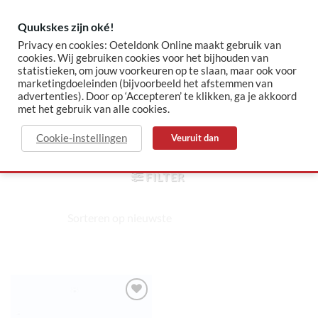
Skip
to
Quukskes zijn oké!
content
Privacy en cookies: Oeteldonk Online maakt gebruik van
cookies. Wij gebruiken cookies voor het bijhouden van
statistieken, om jouw voorkeuren op te slaan, maar ook voor
✓ Sinds 2015 jouw Oeteldonk-shop
✓ Veilig betalen via Mollie
marketingdoeleinden (bijvoorbeeld het afstemmen van
advertenties). Door op ‘Accepteren’ te klikken, ga je akkoord
met het gebruik van alle cookies.
vent
Cookie-instellingen
Veuruit dan
HOME
/
PRODUCTEN GETAGGED “VENT”
FILTER
Toevoegen