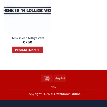
aan
verlanglijst
Henk is een lollige vent
€
7,50
IN WINKELMAND >
IDeal
PayPal
FAQ
Copyright 2026 ©
Oeteldonk Online