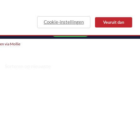
Cookie-instellingen
Veuruit dan
MAIL
WHATSAPP
len via Mollie