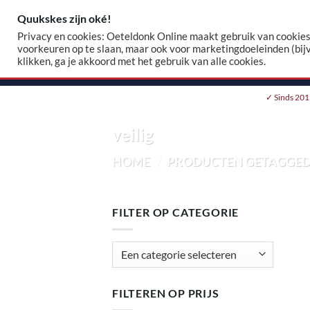
Skip
Quukskes zijn oké!
Zoeke
to
Privacy en cookies: Oeteldonk Online maakt gebruik van cookies.
naar:
content
voorkeuren op te slaan, maar ook voor marketingdoeleinden (bij
klikken, ga je akkoord met het gebruik van alle cookies.
HOME
WEBSHOP
EIGEN EMBLEEM
✓ Sinds 201
veilig
HOME
/
PRODUCTEN GETAGGED 
FILTER OP CATEGORIE
FILTEREN OP PRIJS