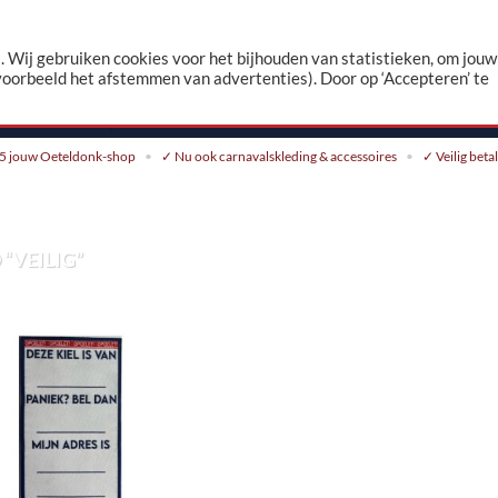
n
 Wij gebruiken cookies voor het bijhouden van statistieken, om jouw
voorbeeld het afstemmen van advertenties). Door op ‘Accepteren’ te
CONTACT
5 jouw Oeteldonk-shop
✓ Nu ook carnavalskleding & accessoires
✓ Veilig beta
“VEILIG”
Toevoegen
aan
verlanglijst