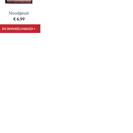
Noodgeval
€
6,99
IN WINKELMAND >