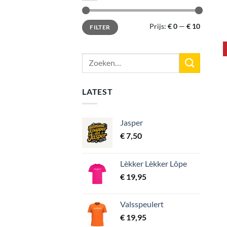
Min.
Max.
Prijs:
€ 0
—
€ 10
FILTER
prijs
prijs
Zoeken
naar:
LATEST
Jasper
€
7,50
Lèkker Lèkker Lôpe
€
19,95
Valsspeulert
€
19,95