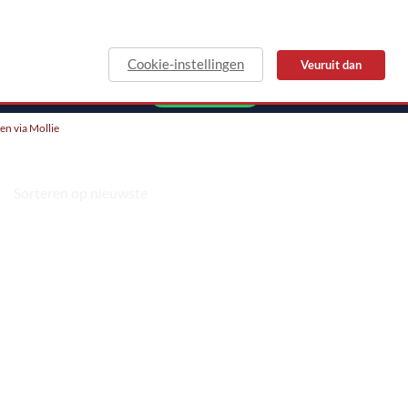
Cookie-instellingen
Veuruit dan
MAIL
WHATSAPP
len via Mollie