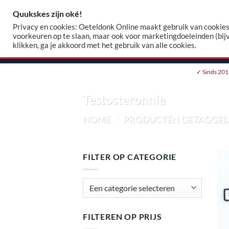
Skip
Quukskes zijn oké!
Zoeke
to
Privacy en cookies: Oeteldonk Online maakt gebruik van cookies.
naar:
content
voorkeuren op te slaan, maar ook voor marketingdoeleinden (bij
klikken, ga je akkoord met het gebruik van alle cookies.
HOME
WEBSHOP
EIGEN EMBLEEM
✓ Sinds 201
Testosteronnie
HOME
/
PRODUCTEN GETAGGED 
FILTER OP CATEGORIE
FILTEREN OP PRIJS