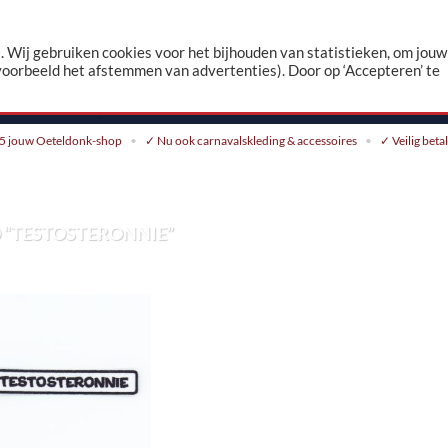
n
 Wij gebruiken cookies voor het bijhouden van statistieken, om jouw
voorbeeld het afstemmen van advertenties). Door op ‘Accepteren’ te
CONTACT
5 jouw Oeteldonk-shop
✓ Nu ook carnavalskleding & accessoires
✓ Veilig beta
“TESTOSTERONNIE”
Toevoegen
aan
verlanglijst