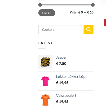
Min.
Max.
Prijs:
€ 0
—
€ 10
FILTER
prijs
prijs
Zoeken
naar:
LATEST
Jasper
€
7,50
Lèkker Lèkker Lôpe
€
19,95
Valsspeulert
€
19,95