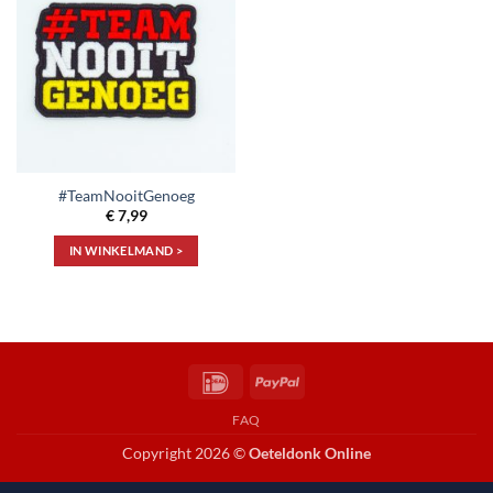
Toevoegen
aan
verlanglijst
#TeamNooitGenoeg
€
7,99
IN WINKELMAND >
IDeal
PayPal
FAQ
Copyright 2026 ©
Oeteldonk Online