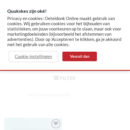
Skip
to
Quukskes zijn oké!
content
Privacy en cookies: Oeteldonk Online maakt gebruik van
cookies. Wij gebruiken cookies voor het bijhouden van
statistieken, om jouw voorkeuren op te slaan, maar ook voor
✓ Sinds 2015 jouw Oeteldonk-shop
✓ Veilig betalen via Mollie
marketingdoeleinden (bijvoorbeeld het afstemmen van
advertenties). Door op ‘Accepteren’ te klikken, ga je akkoord
met het gebruik van alle cookies.
teamnooitgenoeg
Cookie-instellingen
Veuruit dan
HOME
/
PRODUCTEN GETAGGED
“TEAMNOOITGENOEG”
FILTER