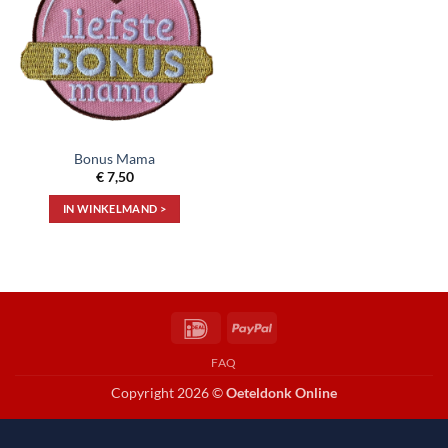
aan
verlanglijst
Bonus Mama
€
7,50
IN WINKELMAND >
IDeal
PayPal
FAQ
Copyright 2026 ©
Oeteldonk Online