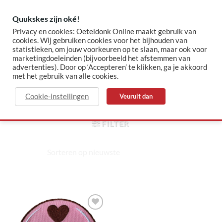
Skip
to
Quukskes zijn oké!
content
Privacy en cookies: Oeteldonk Online maakt gebruik van
cookies. Wij gebruiken cookies voor het bijhouden van
statistieken, om jouw voorkeuren op te slaan, maar ook voor
✓ Sinds 2015 jouw Oeteldonk-shop
✓ Veilig betalen via Mollie
marketingdoeleinden (bijvoorbeeld het afstemmen van
advertenties). Door op ‘Accepteren’ te klikken, ga je akkoord
met het gebruik van alle cookies.
stiefmoeder
Cookie-instellingen
Veuruit dan
HOME
/
PRODUCTEN GETAGGED “STIEFMOEDER”
FILTER
Toevoegen