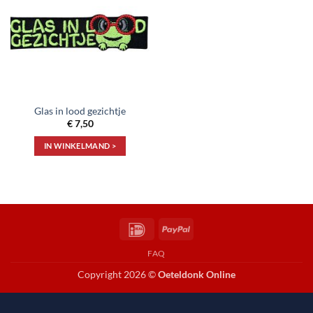
aan
verlanglijst
Glas in lood gezichtje
€
7,50
IN WINKELMAND >
IDeal
PayPal
FAQ
Copyright 2026 ©
Oeteldonk Online