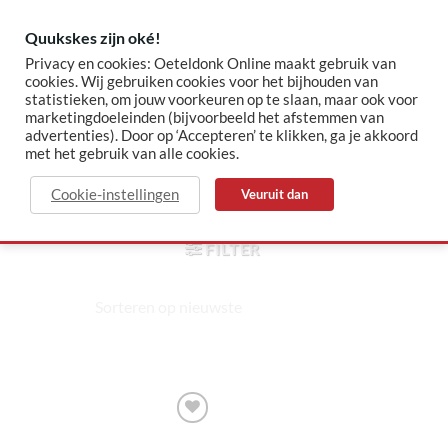
Skip
to
Quukskes zijn oké!
content
Privacy en cookies: Oeteldonk Online maakt gebruik van
cookies. Wij gebruiken cookies voor het bijhouden van
statistieken, om jouw voorkeuren op te slaan, maar ook voor
✓ Sinds 2015 jouw Oeteldonk-shop
✓ Veilig betalen via Mollie
marketingdoeleinden (bijvoorbeeld het afstemmen van
advertenties). Door op ‘Accepteren’ te klikken, ga je akkoord
met het gebruik van alle cookies.
schele
Cookie-instellingen
Veuruit dan
HOME
/
PRODUCTEN GETAGGED “SCHELE”
FILTER
Toevoegen