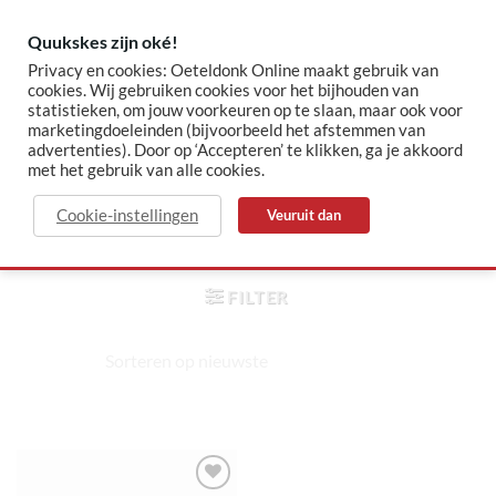
Skip
to
Quukskes zijn oké!
content
Privacy en cookies: Oeteldonk Online maakt gebruik van
cookies. Wij gebruiken cookies voor het bijhouden van
statistieken, om jouw voorkeuren op te slaan, maar ook voor
✓ Sinds 2015 jouw Oeteldonk-shop
✓ Veilig betalen via Mollie
marketingdoeleinden (bijvoorbeeld het afstemmen van
advertenties). Door op ‘Accepteren’ te klikken, ga je akkoord
met het gebruik van alle cookies.
oeteldonkse sjaal
Cookie-instellingen
Veuruit dan
HOME
/
PRODUCTEN GETAGGED “OETELDONKSE
SJAAL”
FILTER