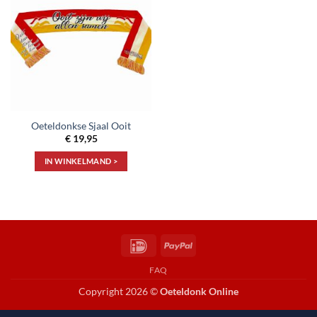
Toevoegen
aan
verlanglijst
Oeteldonkse Sjaal Ooit
€
19,95
IN WINKELMAND >
IDeal
PayPal
FAQ
Copyright 2026 ©
Oeteldonk Online