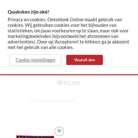
Skip
to
Quukskes zijn oké!
content
Privacy en cookies: Oeteldonk Online maakt gebruik van
cookies. Wij gebruiken cookies voor het bijhouden van
statistieken, om jouw voorkeuren op te slaan, maar ook voor
✓ Sinds 2015 jouw Oeteldonk-shop
✓ Veilig betalen via Mollie
marketingdoeleinden (bijvoorbeeld het afstemmen van
advertenties). Door op ‘Accepteren’ te klikken, ga je akkoord
met het gebruik van alle cookies.
oeteldonkse muzikant
Cookie-instellingen
Veuruit dan
HOME
/
PRODUCTEN GETAGGED “OETELDONKSE
MUZIKANT”
FILTER