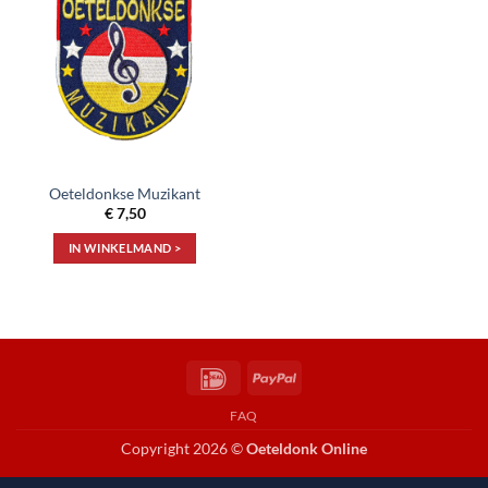
Toevoegen
aan
verlanglijst
Oeteldonkse Muzikant
€
7,50
IN WINKELMAND >
IDeal
PayPal
FAQ
Copyright 2026 ©
Oeteldonk Online