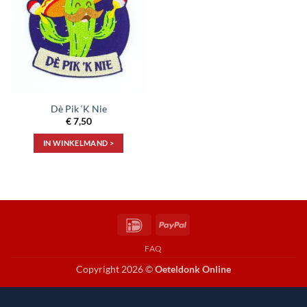
aan
verlanglijst
Dè Pik ‘K Nie
€
7,50
IN WINKELMAND >
IDeal
PayPal
FAQ
Copyright 2026 ©
Oeteldonk Online