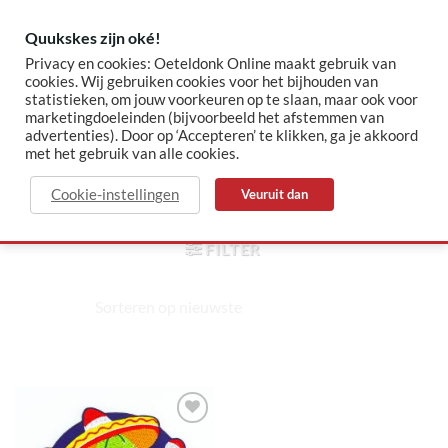
Skip
to
Quukskes zijn oké!
content
Privacy en cookies: Oeteldonk Online maakt gebruik van
cookies. Wij gebruiken cookies voor het bijhouden van
statistieken, om jouw voorkeuren op te slaan, maar ook voor
✓ Sinds 2015 jouw Oeteldonk-shop
✓ Veilig betalen via Mollie
marketingdoeleinden (bijvoorbeeld het afstemmen van
advertenties). Door op ‘Accepteren’ te klikken, ga je akkoord
met het gebruik van alle cookies.
mariachi
Cookie-instellingen
Veuruit dan
HOME
/
PRODUCTEN GETAGGED “MARIACHI”
FILTER
Toevoegen