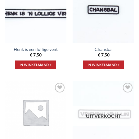
aan
aan
verlanglijst
verlanglijst
Henk is een lollige vent
Chansbal
€
7,50
€
7,50
IN WINKELMAND >
IN WINKELMAND >
Toevoegen
Toevoegen
aan
aan
verlanglijst
verlanglijst
UITVERKOCHT