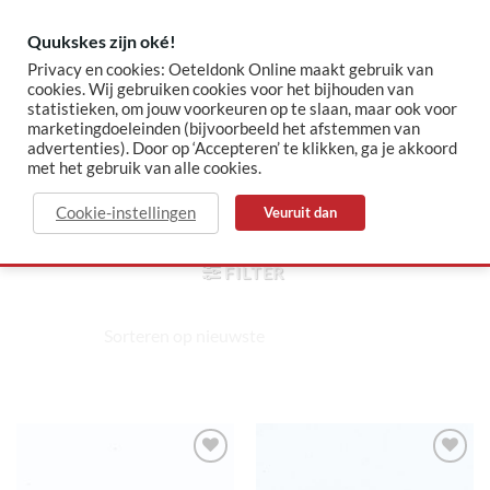
Skip
to
Quukskes zijn oké!
content
Privacy en cookies: Oeteldonk Online maakt gebruik van
cookies. Wij gebruiken cookies voor het bijhouden van
statistieken, om jouw voorkeuren op te slaan, maar ook voor
✓ Sinds 2015 jouw Oeteldonk-shop
✓ Veilig betalen via Mollie
marketingdoeleinden (bijvoorbeeld het afstemmen van
advertenties). Door op ‘Accepteren’ te klikken, ga je akkoord
met het gebruik van alle cookies.
linda
Cookie-instellingen
Veuruit dan
HOME
/
PRODUCTEN GETAGGED “LINDA”
FILTER
Toevoegen
Toevoegen