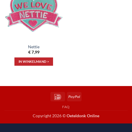
aan
verlanglijst
Nettie
€
7,99
IN WINKELMAND >
IDeal
PayPal
FAQ
Copyright 2026 ©
Oeteldonk Online