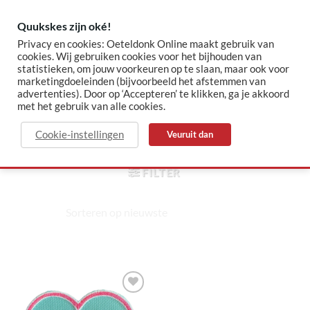
Skip
to
Quukskes zijn oké!
content
Privacy en cookies: Oeteldonk Online maakt gebruik van
cookies. Wij gebruiken cookies voor het bijhouden van
statistieken, om jouw voorkeuren op te slaan, maar ook voor
✓ Sinds 2015 jouw Oeteldonk-shop
✓ Veilig betalen via Mollie
marketingdoeleinden (bijvoorbeeld het afstemmen van
advertenties). Door op ‘Accepteren’ te klikken, ga je akkoord
met het gebruik van alle cookies.
jeanette
Cookie-instellingen
Veuruit dan
HOME
/
PRODUCTEN GETAGGED “JEANETTE”
FILTER
Toevoegen