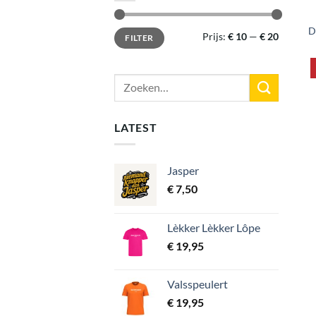
D
Min.
Max.
Prijs:
€ 10
—
€ 20
FILTER
prijs
prijs
Zoeken
naar:
LATEST
Jasper
€
7,50
Lèkker Lèkker Lôpe
€
19,95
Valsspeulert
€
19,95