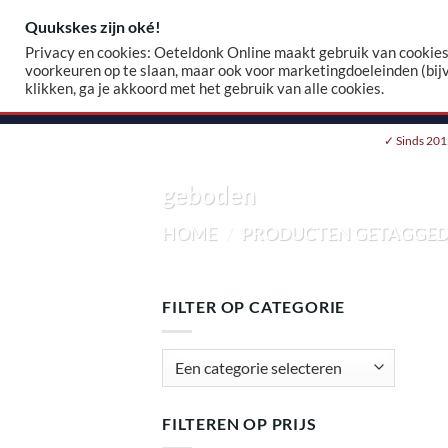
Skip
Quukskes zijn oké!
Zoeke
to
Privacy en cookies: Oeteldonk Online maakt gebruik van cookies.
naar:
content
voorkeuren op te slaan, maar ook voor marketingdoeleinden (bij
klikken, ga je akkoord met het gebruik van alle cookies.
HOME
WEBSHOP
EIGEN EMBLEEM
✓ Sinds 201
geboden
HOME
/
PRODUCTEN GETAGGED
FILTER OP CATEGORIE
FILTEREN OP PRIJS