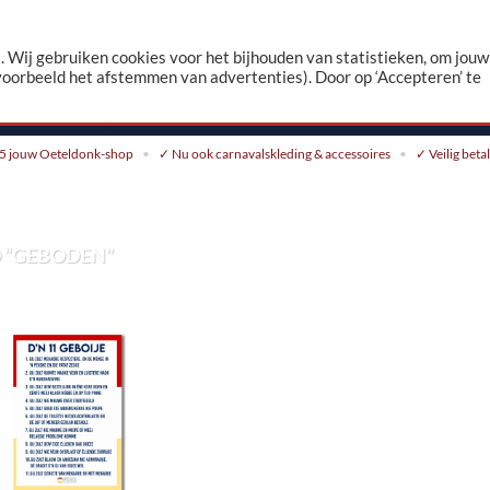
n
 Wij gebruiken cookies voor het bijhouden van statistieken, om jouw
voorbeeld het afstemmen van advertenties). Door op ‘Accepteren’ te
CONTACT
5 jouw Oeteldonk-shop
✓ Nu ook carnavalskleding & accessoires
✓ Veilig beta
 “GEBODEN”
Toevoegen
aan
verlanglijst