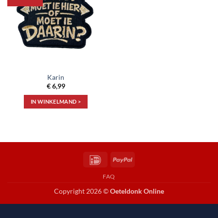
aan
verlanglijst
Karin
€
6,99
IN WINKELMAND >
IDeal
PayPal
FAQ
Copyright 2026 ©
Oeteldonk Online