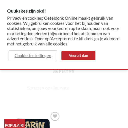
Skip
to
Quukskes zijn oké!
content
Privacy en cookies: Oeteldonk Online maakt gebruik van
cookies. Wij gebruiken cookies voor het bijhouden van
statistieken, om jouw voorkeuren op te slaan, maar ook voor
✓ Sinds 2015 jouw Oeteldonk-shop
✓ Veilig betalen via Mollie
marketingdoeleinden (bijvoorbeeld het afstemmen van
advertenties). Door op ‘Accepteren’ te klikken, ga je akkoord
met het gebruik van alle cookies.
foud
Cookie-instellingen
Veuruit dan
HOME
/
PRODUCTEN GETAGGED “FOUD”
FILTER
Toevoegen
POPULAIR!