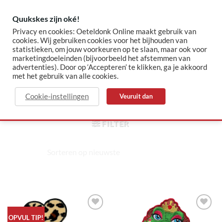
Skip
to
Quukskes zijn oké!
content
Privacy en cookies: Oeteldonk Online maakt gebruik van
cookies. Wij gebruiken cookies voor het bijhouden van
statistieken, om jouw voorkeuren op te slaan, maar ook voor
✓ Sinds 2015 jouw Oeteldonk-shop
✓ Veilig betalen via Mollie
marketingdoeleinden (bijvoorbeeld het afstemmen van
advertenties). Door op ‘Accepteren’ te klikken, ga je akkoord
met het gebruik van alle cookies.
dames
Cookie-instellingen
Veuruit dan
HOME
/
PRODUCTEN GETAGGED “DAMES”
FILTER
Toevoegen
Toevoegen
OPVUL TIP!