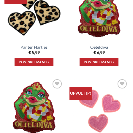
aan
aan
verlanglijst
verlanglijst
Panter Hartjes
Oeteldiva
€
5,99
€
6,99
IN WINKELMAND >
IN WINKELMAND >
Toevoegen
Toevoegen
OPVUL TIP!
aan
aan
verlanglijst
verlanglijst