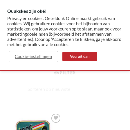
Skip
to
Quukskes zijn oké!
content
Privacy en cookies: Oeteldonk Online maakt gebruik van
cookies. Wij gebruiken cookies voor het bijhouden van
statistieken, om jouw voorkeuren op te slaan, maar ook voor
✓ Sinds 2015 jouw Oeteldonk-shop
✓ Veilig betalen via Mollie
marketingdoeleinden (bijvoorbeeld het afstemmen van
advertenties). Door op ‘Accepteren’ te klikken, ga je akkoord
met het gebruik van alle cookies.
concert
Cookie-instellingen
Veuruit dan
HOME
/
PRODUCTEN GETAGGED “CONCERT”
FILTER
Toevoegen