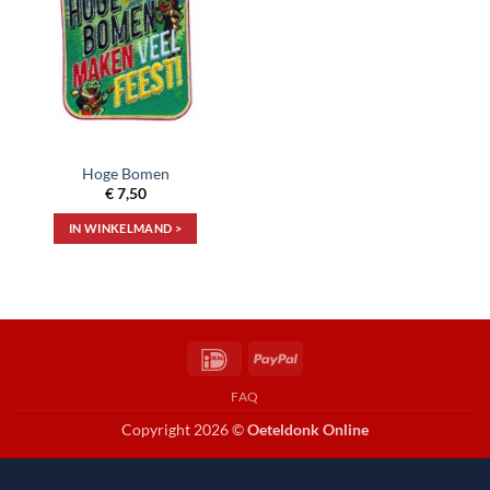
aan
verlanglijst
Hoge Bomen
€
7,50
IN WINKELMAND >
IDeal
PayPal
FAQ
Copyright 2026 ©
Oeteldonk Online