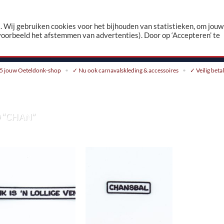
n
 Wij gebruiken cookies voor het bijhouden van statistieken, om jouw
voorbeeld het afstemmen van advertenties). Door op ‘Accepteren’ te
CONTACT
5 jouw Oeteldonk-shop
✓ Nu ook carnavalskleding & accessoires
✓ Veilig beta
 “CHAN”
Toevoegen
Toevoegen
aan
aan
verlanglijst
verlanglijst