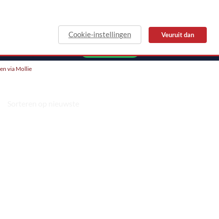
Cookie-instellingen
Veuruit dan
MAIL
WHATSAPP
len via Mollie