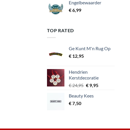
Engelbewaarder
€
6,99
TOP RATED
Ge Kunt M'n Rug Op
€
12,95
Hendrien
Kerstdecoratie
Oorspronkelijke
Huidige
€
24,95
€
9,95
prijs
prijs
Beauty Kees
was:
is:
€
7,50
€ 24,95.
€ 9,95.