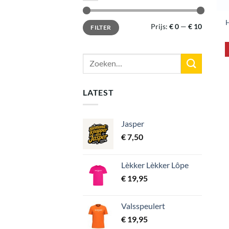
H
Min.
Max.
Prijs:
€ 0
—
€ 10
FILTER
prijs
prijs
Zoeken
naar:
LATEST
Jasper
€
7,50
Lèkker Lèkker Lôpe
€
19,95
Valsspeulert
€
19,95