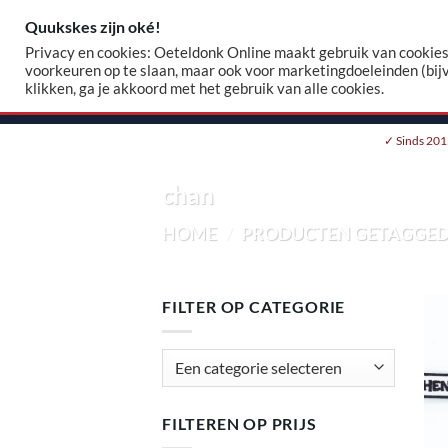
Skip
Quukskes zijn oké!
Zoeke
to
Privacy en cookies: Oeteldonk Online maakt gebruik van cookies.
naar:
content
voorkeuren op te slaan, maar ook voor marketingdoeleinden (bij
klikken, ga je akkoord met het gebruik van alle cookies.
HOME
WEBSHOP
EIGEN EMBLEEM
✓ Sinds 201
chan
HOME
/
PRODUCTEN GETAGGED
FILTER OP CATEGORIE
FILTEREN OP PRIJS