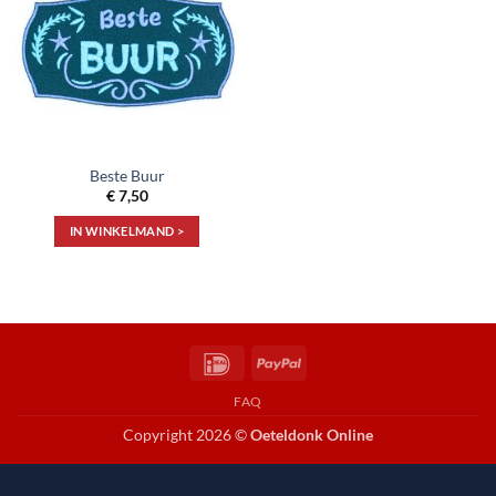
aan
verlanglijst
Beste Buur
€
7,50
IN WINKELMAND >
IDeal
PayPal
FAQ
Copyright 2026 ©
Oeteldonk Online