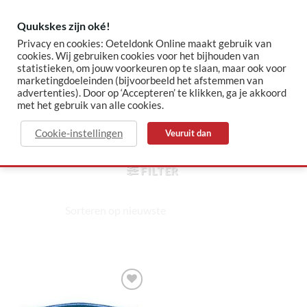
Skip
to
Quukskes zijn oké!
content
Privacy en cookies: Oeteldonk Online maakt gebruik van
cookies. Wij gebruiken cookies voor het bijhouden van
statistieken, om jouw voorkeuren op te slaan, maar ook voor
✓ Sinds 2015 jouw Oeteldonk-shop
✓ Veilig betalen via Mollie
marketingdoeleinden (bijvoorbeeld het afstemmen van
advertenties). Door op ‘Accepteren’ te klikken, ga je akkoord
met het gebruik van alle cookies.
buurman
Cookie-instellingen
Veuruit dan
HOME
/
PRODUCTEN GETAGGED “BUURMAN”
FILTER
Toevoegen