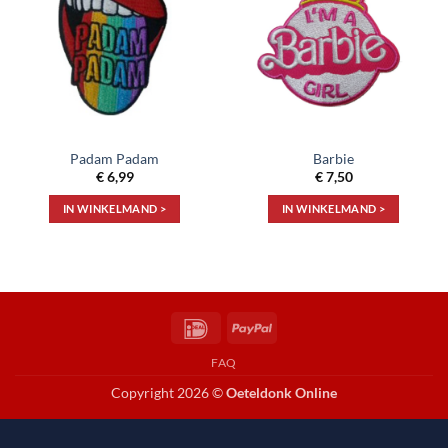
aan
aan
verlanglijst
verlanglijst
Padam Padam
Barbie
€
6,99
€
7,50
IN WINKELMAND >
IN WINKELMAND >
IDeal
PayPal
FAQ
Copyright 2026 ©
Oeteldonk Online