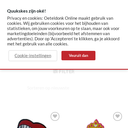
Skip
to
Quukskes zijn oké!
content
Privacy en cookies: Oeteldonk Online maakt gebruik van
cookies. Wij gebruiken cookies voor het bijhouden van
statistieken, om jouw voorkeuren op te slaan, maar ook voor
✓ Sinds 2015 jouw Oeteldonk-shop
✓ Veilig betalen via Mollie
marketingdoeleinden (bijvoorbeeld het afstemmen van
advertenties). Door op ‘Accepteren’ te klikken, ga je akkoord
met het gebruik van alle cookies.
barbie
Cookie-instellingen
Veuruit dan
HOME
/
PRODUCTEN GETAGGED “BARBIE”
FILTER
Toevoegen
Toevoegen